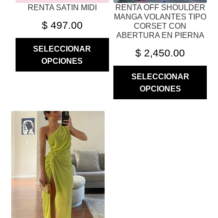
RENTA SATIN MIDI
RENTA OFF SHOULDER
DE
DE
MANGA VOLANTES TIPO
PRODUCTO
PRODUCTO
$
497.00
CORSET CON
ABERTURA EN PIERNA
SELECCIONAR
$
2,450.00
OPCIONES
SELECCIONAR
OPCIONES
ESTE
PRODUCTO
TIENE
MÚLTIPLES
VARIANTES.
LAS
OPCIONES
SE
PUEDEN