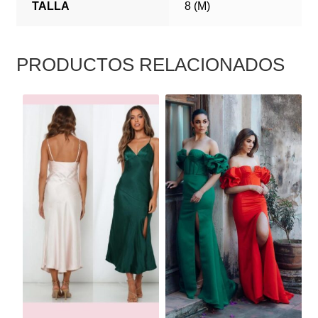
TALLA
8 (M)
PRODUCTOS RELACIONADOS
ESTE
ESTE
PRODUCTO
PRODUCTO
TIENE
TIENE
MÚLTIPLES
MÚLTIPLES
VARIANTES.
VARIANTES.
LAS
LAS
OPCIONES
OPCIONES
SE
SE
PUEDEN
PUEDEN
ELEGIR
ELEGIR
EN
EN
LA
LA
PÁGINA
PÁGINA