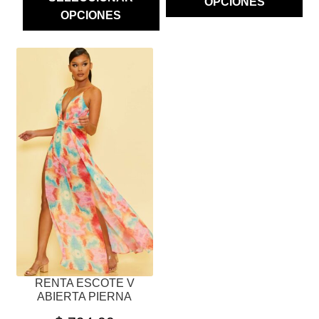
OPCIONES
OPCIONES
ESTE
PRODUCTO
TIENE
MÚLTIPLES
VARIANTES.
LAS
OPCIONES
SE
PUEDEN
ELEGIR
EN
LA
PÁGINA
RENTA ESCOTE V
DE
ABIERTA PIERNA
PRODUCTO