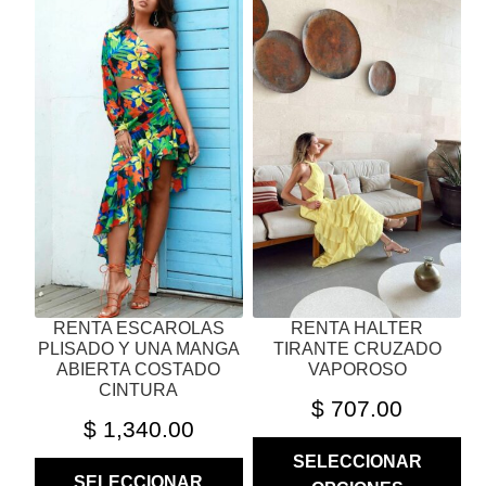
PRODUCTO
PRODUCTO
TIENE
TIENE
MÚLTIPLES
MÚLTIPLES
VARIANTES.
VARIANTES.
LAS
LAS
OPCIONES
OPCIONES
SE
SE
PUEDEN
PUEDEN
ELEGIR
ELEGIR
EN
EN
LA
LA
PÁGINA
PÁGINA
RENTA ESCAROLAS
RENTA HALTER
DE
DE
PLISADO Y UNA MANGA
TIRANTE CRUZADO
PRODUCTO
PRODUCTO
ABIERTA COSTADO
VAPOROSO
CINTURA
$
707.00
$
1,340.00
SELECCIONAR
SELECCIONAR