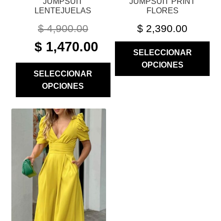
JUMPSUIT
JUMPSUIT PRINT
DE
DE
LENTEJUELAS
FLORES
PRODUCTO
PRODUCTO
$
4,900.00
$
2,390.00
ORIGINAL
CURRENT
$
1,470.00
SELECCIONAR
PRICE
PRICE
OPCIONES
WAS:
IS:
SELECCIONAR
$ 4,900.00.
$ 1,470.00.
OPCIONES
ESTE
PRODUCTO
TIENE
MÚLTIPLES
VARIANTES.
LAS
OPCIONES
SE
PUEDEN