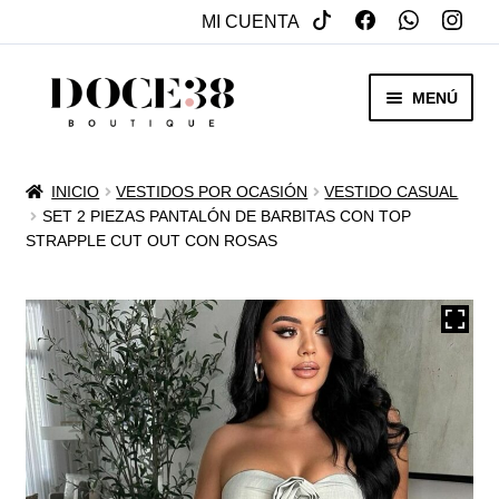
MI CUENTA
SALTAR
IR
MENÚ
A
AL
NAVEGACIÓN
CONTENIDO
RENTA
INICIO
VESTIDOS POR OCASIÓN
VESTIDO CASUAL
EXPAN
SET 2 PIEZAS PANTALÓN DE BARBITAS CON TOP
VENTA
STRAPPLE CUT OUT CON ROSAS
MENÚ
HIJO
REBAJAS
VESTIDOS DE NOVIA
EXPAN
OTROS
MENÚ
HIJO
ACCESORIOS