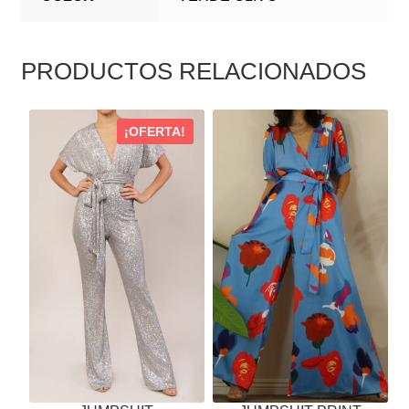
PRODUCTOS RELACIONADOS
ESTE
ESTE
¡OFERTA!
PRODUCTO
PRODUCTO
TIENE
TIENE
MÚLTIPLES
MÚLTIPLES
VARIANTES.
VARIANTES.
LAS
LAS
OPCIONES
OPCIONES
SE
SE
PUEDEN
PUEDEN
ELEGIR
ELEGIR
EN
EN
LA
LA
PÁGINA
PÁGINA