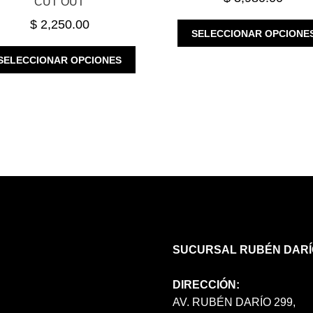
CUT OUT
$
2,250.00
SELECCIONAR OPCIONE
ESTE
SELECCIONAR OPCIONES
PRODUCTO
TIENE
MÚLTIPLES
VARIANTES.
LAS
OPCIONES
SE
PUEDEN
ELEGIR
EN
LA
PÁGINA
SUCURSAL RUBÉN DARÍ
DE
PRODUCTO
DIRECCIÓN:
AV. RUBÉN DARÍO 299,