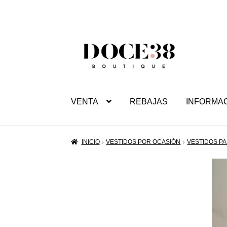
SALTAR
IR
A
AL
NAVEGACIÓN
CONTENIDO
VENTA
REBAJAS
INFORMA
INICIO
VESTIDOS POR OCASIÓN
VESTIDOS PA