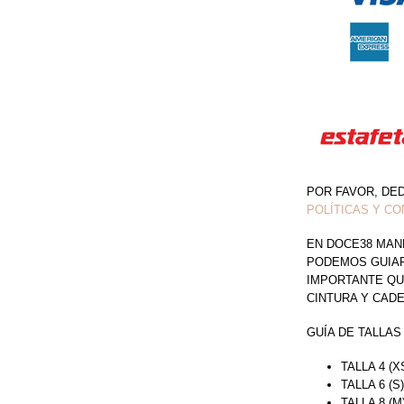
CON
OLANES
DE
TIRAS
CON
CUENTAS
DE
CONCHAS
POR FAVOR, DE
CANTIDAD
POLÍTICAS Y CO
EN DOCE38 MAN
PODEMOS GUIAR 
IMPORTANTE QU
CINTURA Y CAD
GUÍA DE TALLAS
TALLA 4 (X
TALLA 6 (S
TALLA 8 (M