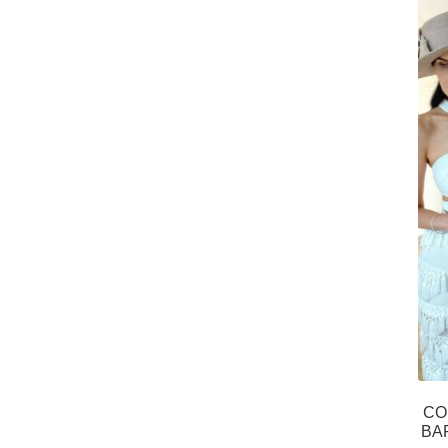
CO
BA