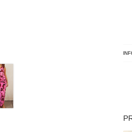
INF
P