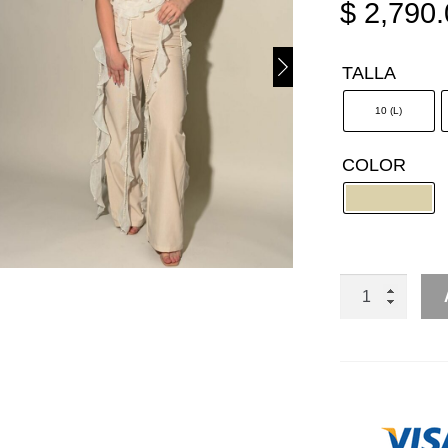
$
2,790.
TALLA
10 (L)
COLOR
SET
2
PIEZAS
PANTALÓN
Y
TOP