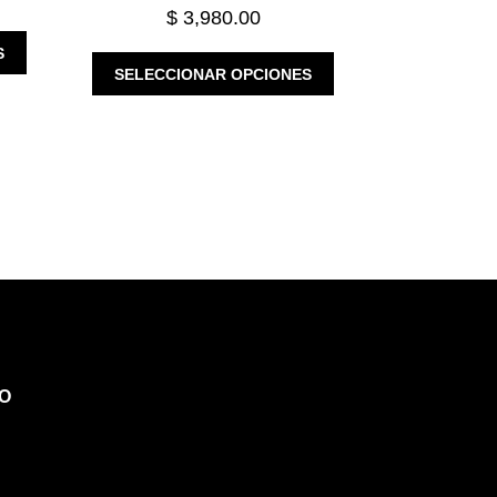
$
3,980.00
ESTE
S
ESTE
PRODUCTO
SELECCIONAR OPCIONES
PRODUCTO
TIENE
TIENE
MÚLTIPLES
MÚLTIPLES
VARIANTES.
VARIANTES.
LAS
LAS
OPCIONES
OPCIONES
SE
SE
PUEDEN
PUEDEN
ELEGIR
ELEGIR
EN
EN
LA
LA
PÁGINA
PÁGINA
DE
DE
PRODUCTO
O
PRODUCTO