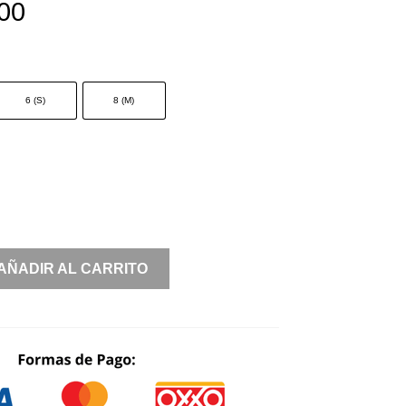
00
6 (S)
8 (M)
AÑADIR AL CARRITO