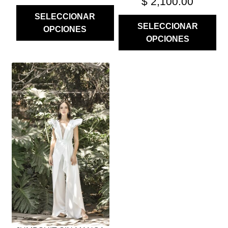
$
2,100.00
SELECCIONAR
SELECCIONAR
OPCIONES
OPCIONES
ESTE
PRODUCTO
TIENE
MÚLTIPLES
VARIANTES.
LAS
OPCIONES
SE
PUEDEN
ELEGIR
EN
LA
PÁGINA