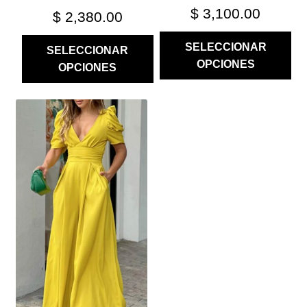
PRODUCTO
PRODUCTO
$
3,100.00
$
2,380.00
SELECCIONAR
SELECCIONAR
OPCIONES
OPCIONES
ESTE
PRODUCTO
TIENE
MÚLTIPLES
VARIANTES.
LAS
OPCIONES
SE
PUEDEN
ELEGIR
EN
LA