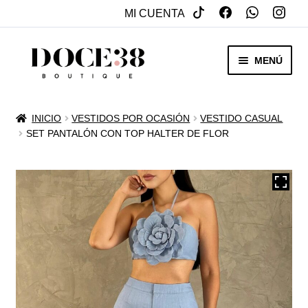
MI CUENTA
SALTAR
IR
MENÚ
A
AL
NAVEGACIÓN
CONTENIDO
RENTA
INICIO
VESTIDOS POR OCASIÓN
VESTIDO CASUAL
EXPAN
SET PANTALÓN CON TOP HALTER DE FLOR
VENTA
MENÚ
HIJO
REBAJAS
VESTIDOS DE NOVIA
EXPAN
OTROS
MENÚ
HIJO
ACCESORIOS