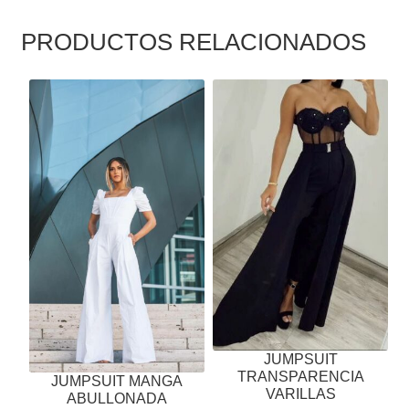
PRODUCTOS RELACIONADOS
ESTE
ESTE
PRODUCTO
PRODUCTO
TIENE
TIENE
MÚLTIPLES
MÚLTIPLES
VARIANTES.
VARIANTES.
LAS
LAS
OPCIONES
OPCIONES
SE
SE
PUEDEN
PUEDEN
ELEGIR
ELEGIR
EN
EN
LA
LA
JUMPSUIT
PÁGINA
PÁGINA
TRANSPARENCIA
JUMPSUIT MANGA
DE
DE
VARILLAS
ABULLONADA