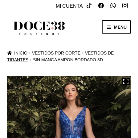
MI CUENTA
SALTAR
IR
MENÚ
A
AL
NAVEGACIÓN
CONTENIDO
RENTA
INICIO
VESTIDOS POR CORTE
VESTIDOS DE
EXPAN
TIRANTES
SIN MANGA AMPON BORDADO 3D
VENTA
MENÚ
HIJO
REBAJAS
VESTIDOS DE NOVIA
EXPAN
OTROS
MENÚ
HIJO
ACCESORIOS