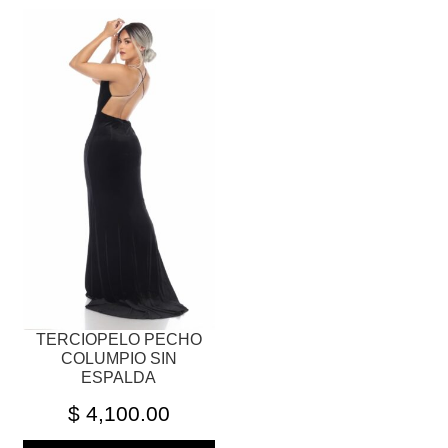
ESTE
PRODUCTO
TIENE
MÚLTIPLES
VARIANTES.
LAS
OPCIONES
SE
PUEDEN
ELEGIR
EN
LA
PÁGINA
TERCIOPELO PECHO
DE
COLUMPIO SIN
PRODUCTO
ESPALDA
$
4,100.00