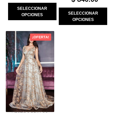
PRICE
PRICE
WAS:
IS:
SELECCIONAR
WAS:
IS:
$ 1,780.00.
$ 890.00.
SELECCIONAR
OPCIONES
$ 2,100.00.
$ 840.00
OPCIONES
ESTE
¡OFERTA!
PRODUCTO
TIENE
MÚLTIPLES
VARIANTES.
LAS
OPCIONES
SE
PUEDEN
ELEGIR
EN
LA
PÁGINA