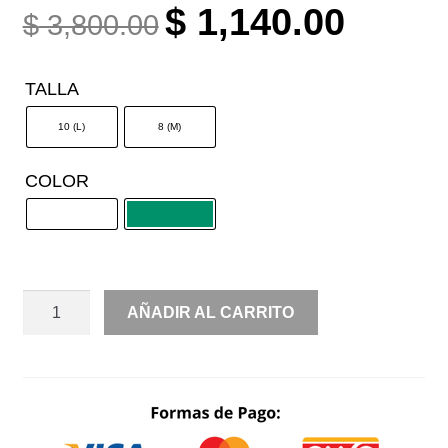
ORIGINAL
CURREN
$
1,140.00
$
3,800.00
PRICE
PRICE
WAS:
IS:
TALLA
$ 3,800.00.
$ 1,140.0
10 (L)
8 (M)
COLOR
SIRENA
AÑADIR AL CARRITO
ESCOTE
V
CANTIDAD