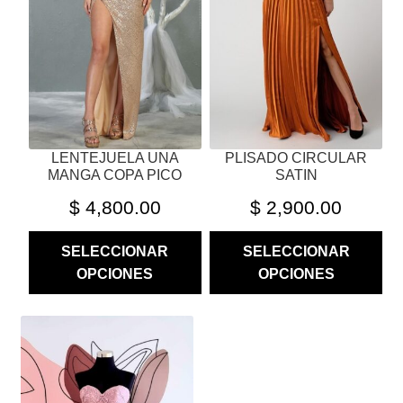
OPCIONES
OPCIONES
SE
SE
PUEDEN
PUEDEN
ELEGIR
ELEGIR
EN
EN
LA
LA
PÁGINA
PÁGINA
LENTEJUELA UNA
PLISADO CIRCULAR
DE
DE
MANGA COPA PICO
SATIN
PRODUCTO
PRODUCTO
$
4,800.00
$
2,900.00
SELECCIONAR
SELECCIONAR
OPCIONES
OPCIONES
ESTE
PRODUCTO
TIENE
MÚLTIPLES