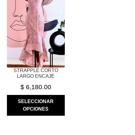
VARIANTES.
LAS
OPCIONES
SE
PUEDEN
ELEGIR
EN
LA
PÁGINA
STRAPPLE CORTO
DE
LARGO ENCAJE
PRODUCTO
$
6,180.00
SELECCIONAR
OPCIONES