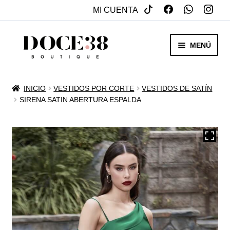
MI CUENTA
SALTAR
IR
MENÚ
A
AL
NAVEGACIÓN
CONTENIDO
RENTA
INICIO
VESTIDOS POR CORTE
VESTIDOS DE SATÍN
EXPAN
SIRENA SATIN ABERTURA ESPALDA
VENTA
MENÚ
HIJO
REBAJAS
VESTIDOS DE NOVIA
EXPAN
OTROS
MENÚ
HIJO
ACCESORIOS