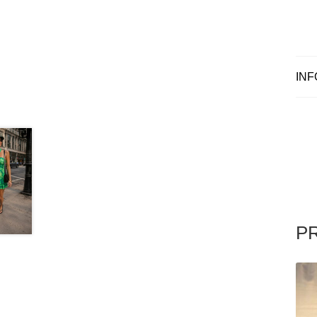
INF
P