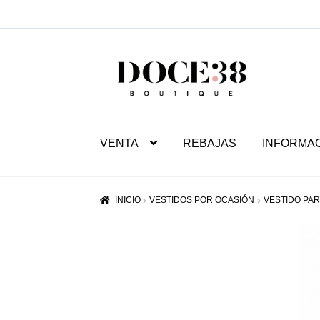
SALTAR
IR
A
AL
NAVEGACIÓN
CONTENIDO
VENTA
REBAJAS
INFORMA
INICIO
VESTIDOS POR OCASIÓN
VESTIDO PAR