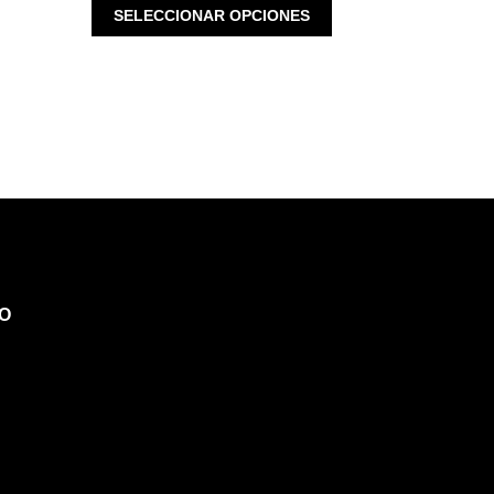
ESTE
TIENE
SELECCIONAR OPCIONES
PRODUCTO
MÚLTIPLES
TIENE
VARIANTES.
MÚLTIPLES
LAS
VARIANTES.
OPCIONES
LAS
SE
OPCIONES
PUEDEN
SE
ELEGIR
PUEDEN
EN
ELEGIR
LA
EN
PÁGINA
LA
DE
PÁGINA
PRODUCTO
O
DE
PRODUCTO