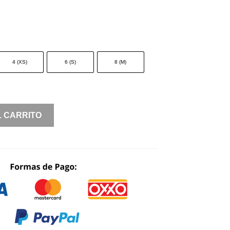
4 (XS)
6 (S)
8 (M)
L CARRITO