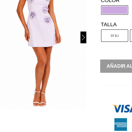
COLOR
TALLA
10 (L)
STRAPLESS
AÑADIR A
FLOR
3D
CANTIDAD