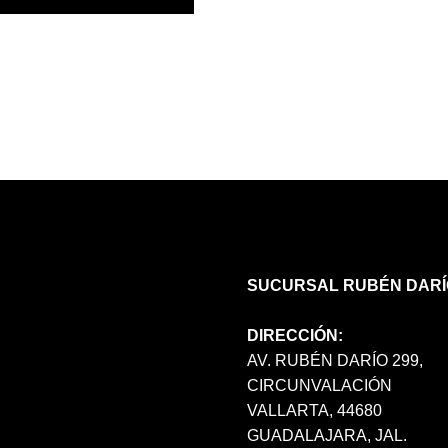
PRODUCTO
TIENE
MÚLTIPLES
VARIANTES.
LAS
OPCIONES
SE
PUEDEN
ELEGIR
EN
LA
PÁGINA
DE
SUCURSAL RUBÉN DARÍ
PRODUCTO
DIRECCIÓN:
AV. RUBÉN DARÍO 299,
CIRCUNVALACIÓN
VALLARTA, 44680
GUADALAJARA, JAL.