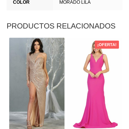
COLOR
MORADO LILA
PRODUCTOS RELACIONADOS
ESTE
ESTE
¡OFERTA!
PRODUCTO
PRODUCTO
TIENE
TIENE
MÚLTIPLES
MÚLTIPLES
VARIANTES.
VARIANTES.
LAS
LAS
OPCIONES
OPCIONES
SE
SE
PUEDEN
PUEDEN
ELEGIR
ELEGIR
EN
EN
LA
LA
PÁGINA
PÁGINA