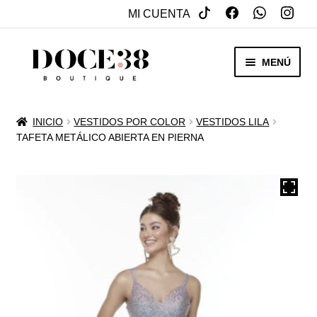
MI CUENTA
SALTAR
IR
MENÚ
A
AL
NAVEGACIÓN
CONTENIDO
RENTA
INICIO
VESTIDOS POR COLOR
VESTIDOS LILA
EXPAN
TAFETA METÁLICO ABIERTA EN PIERNA
VENTA
MENÚ
HIJO
REBAJAS
VESTIDOS DE NOVIA
EXPAN
OTROS
MENÚ
HIJO
ACCESORIOS