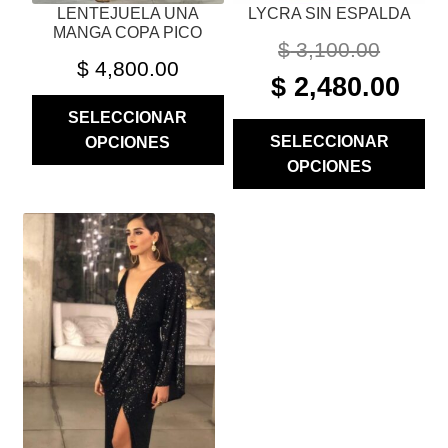
LENTEJUELA UNA
LYCRA SIN ESPALDA
DE
DE
MANGA COPA PICO
PRODUCTO
PRODUCTO
$
3,100.00
$
4,800.00
ORIGINAL
CURR
$
2,480.00
PRICE
PRIC
SELECCIONAR
WAS:
IS:
SELECCIONAR
OPCIONES
$ 3,100.00.
$ 2,48
OPCIONES
ESTE
PRODUCTO
TIENE
MÚLTIPLES
VARIANTES.
LAS
OPCIONES
SE
PUEDEN