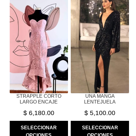
PRODUCTO
PRODUCTO
TIENE
TIENE
MÚLTIPLES
MÚLTIPLES
VARIANTES.
VARIANTES.
LAS
LAS
OPCIONES
OPCIONES
SE
SE
PUEDEN
PUEDEN
ELEGIR
ELEGIR
EN
EN
LA
LA
PÁGINA
PÁGINA
STRAPPLE CORTO
UNA MANGA
DE
DE
LARGO ENCAJE
LENTEJUELA
PRODUCTO
PRODUCTO
$
6,180.00
$
5,100.00
SELECCIONAR
SELECCIONAR
OPCIONES
OPCIONES