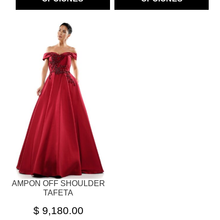
ESTE
PRODUCTO
TIENE
MÚLTIPLES
VARIANTES.
LAS
OPCIONES
SE
PUEDEN
ELEGIR
EN
LA
PÁGINA
AMPON OFF SHOULDER
DE
TAFETA
PRODUCTO
$
9,180.00