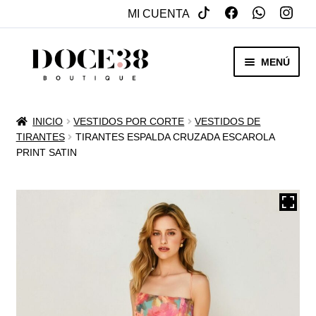
MI CUENTA
SALTAR
IR
MENÚ
A
AL
NAVEGACIÓN
CONTENIDO
RENTA
INICIO
VESTIDOS POR CORTE
VESTIDOS DE
EXPAN
TIRANTES
TIRANTES ESPALDA CRUZADA ESCAROLA
VENTA
PRINT SATIN
MENÚ
HIJO
REBAJAS
VESTIDOS DE NOVIA
EXPAN
OTROS
MENÚ
HIJO
ACCESORIOS