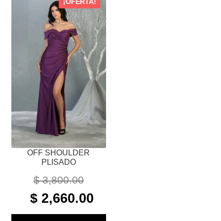
¡OFERTA!
PRODUCTO
TIENE
MÚLTIPLES
VARIANTES.
LAS
OPCIONES
SE
PUEDEN
ELEGIR
EN
LA
PÁGINA
OFF SHOULDER
DE
PLISADO
PRODUCTO
$
3,800.00
ORIGINAL
CURRENT
$
2,660.00
PRICE
PRICE
WAS:
IS: