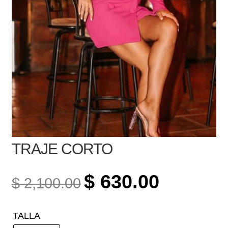
TRAJE CORTO
ORIGINAL
CURRENT
$
630.00
$
2,100.00
PRICE
PRICE
WAS:
IS:
TALLA