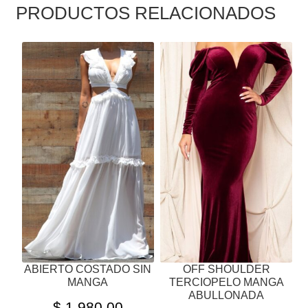
PRODUCTOS RELACIONADOS
ESTE
ESTE
PRODUCTO
PRODUCTO
TIENE
TIENE
MÚLTIPLES
MÚLTIPLES
VARIANTES.
VARIANTES.
LAS
LAS
OPCIONES
OPCIONES
SE
SE
PUEDEN
PUEDEN
ELEGIR
ELEGIR
EN
EN
LA
LA
PÁGINA
PÁGINA
ABIERTO COSTADO SIN
OFF SHOULDER
DE
DE
MANGA
TERCIOPELO MANGA
PRODUCTO
PRODUCTO
ABULLONADA
$
1,980.00