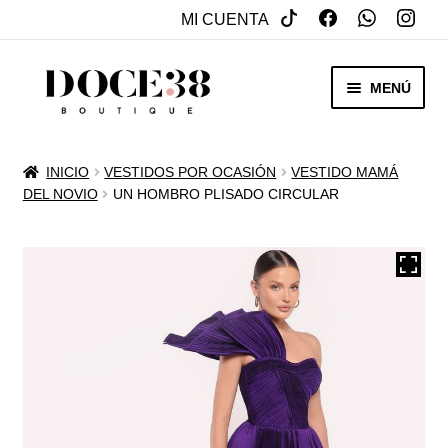
MI CUENTA
SALTAR
IR
MENÚ
A
AL
NAVEGACIÓN
CONTENIDO
RENTA
INICIO
VESTIDOS POR OCASIÓN
VESTIDO MAMÁ
EXPAN
DEL NOVIO
UN HOMBRO PLISADO CIRCULAR
VENTA
MENÚ
HIJO
REBAJAS
VESTIDOS DE NOVIA
EXPAN
OTROS
MENÚ
HIJO
ACCESORIOS