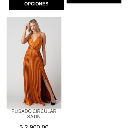
OPCIONES
ESTE
PRODUCTO
TIENE
MÚLTIPLES
VARIANTES.
LAS
OPCIONES
SE
PUEDEN
ELEGIR
EN
LA
PÁGINA
PLISADO CIRCULAR
DE
SATIN
PRODUCTO
$
2,900.00