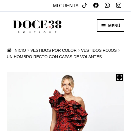
MI CUENTA
SALTAR
IR
MENÚ
A
AL
NAVEGACIÓN
CONTENIDO
RENTA
INICIO
VESTIDOS POR COLOR
VESTIDOS ROJOS
EXPAN
UN HOMBRO RECTO CON CAPAS DE VOLANTES
VENTA
MENÚ
HIJO
REBAJAS
VESTIDOS DE NOVIA
EXPAN
OTROS
MENÚ
HIJO
ACCESORIOS