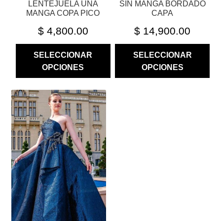
LENTEJUELA UNA
SIN MANGA BORDADO
DE
DE
MANGA COPA PICO
CAPA
PRODUCTO
PRODUCTO
$
4,800.00
$
14,900.00
SELECCIONAR
SELECCIONAR
OPCIONES
OPCIONES
ESTE
PRODUCTO
TIENE
MÚLTIPLES
VARIANTES.
LAS
OPCIONES
SE
PUEDEN
ELEGIR
EN