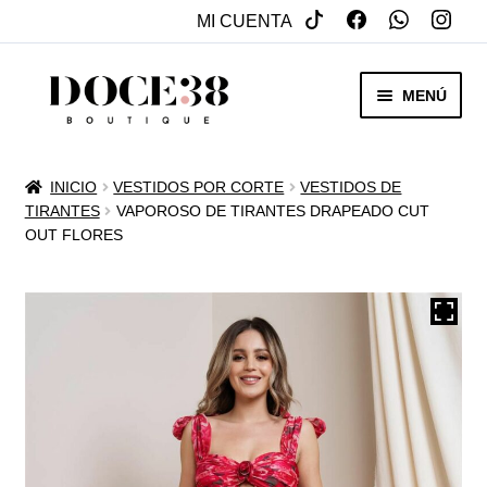
MI CUENTA
SALTAR
IR
MENÚ
A
AL
NAVEGACIÓN
CONTENIDO
RENTA
INICIO
VESTIDOS POR CORTE
VESTIDOS DE
EXPAN
TIRANTES
VAPOROSO DE TIRANTES DRAPEADO CUT
VENTA
OUT FLORES
MENÚ
HIJO
REBAJAS
VESTIDOS DE NOVIA
EXPAN
OTROS
MENÚ
HIJO
ACCESORIOS