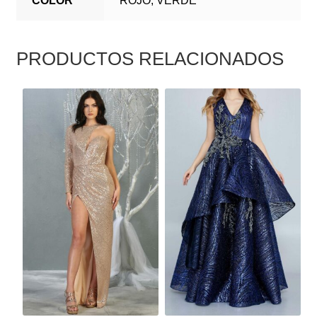
COLOR
ROJO, VERDE
PRODUCTOS RELACIONADOS
ESTE
ESTE
PRODUCTO
PRODUCTO
TIENE
TIENE
MÚLTIPLES
MÚLTIPLES
VARIANTES.
VARIANTES.
LAS
LAS
OPCIONES
OPCIONES
SE
SE
PUEDEN
PUEDEN
ELEGIR
ELEGIR
EN
EN
LA
LA
PÁGINA
PÁGINA