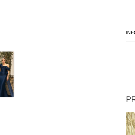
INF
P