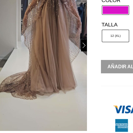
COLOR
TALLA
12 (XL)
VESTIDO
AÑADIR A
BORDADO
CAPA
CANTIDAD