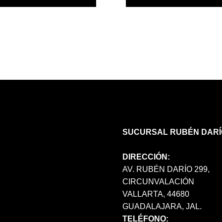
PRODUCTO
TIENE
MÚLTIPLES
VARIANTES.
LAS
OPCIONES
SE
PUEDEN
ELEGIR
EN
LA
PÁGINA
SUCURSAL RUBÉN DARÍ
DE
PRODUCTO
DIRECCIÓN:
AV. RUBÉN DARÍO 299,
CIRCUNVALACIÓN
VALLARTA, 44680
GUADALAJARA, JAL.
TELÉFONO: