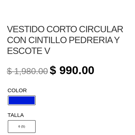
VESTIDO CORTO CIRCULAR
CON CINTILLO PEDRERIA Y
ESCOTE V
ORIGINAL
CURRENT
$
990.00
$
1,980.00
PRICE
PRICE
WAS:
IS:
COLOR
$ 1,980.00.
$ 990.00.
TALLA
6 (S)