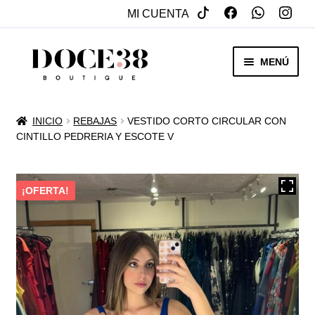
MI CUENTA
SALTAR
IR
MENÚ
A
AL
NAVEGACIÓN
CONTENIDO
RENTA
INICIO
REBAJAS
VESTIDO CORTO CIRCULAR CON
EXPAN
CINTILLO PEDRERIA Y ESCOTE V
VENTA
MENÚ
HIJO
REBAJAS
¡OFERTA!
VESTIDOS DE NOVIA
EXPAN
OTROS
MENÚ
HIJO
ACCESORIOS