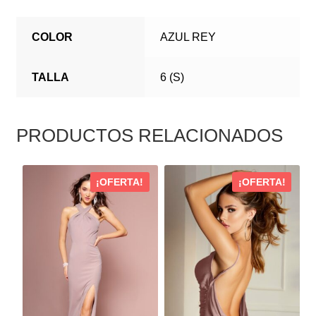
COLOR
AZUL REY
TALLA
6 (S)
PRODUCTOS RELACIONADOS
ESTE
ESTE
¡OFERTA!
¡OFERTA!
PRODUCTO
PRODUCTO
TIENE
TIENE
MÚLTIPLES
MÚLTIPLES
VARIANTES.
VARIANTES.
LAS
LAS
OPCIONES
OPCIONES
SE
SE
PUEDEN
PUEDEN