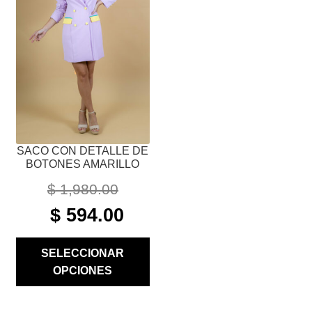
LAS
OPCIONES
SE
PUEDEN
ELEGIR
EN
LA
PÁGINA
SACO CON DETALLE DE
DE
BOTONES AMARILLO
PRODUCTO
$
1,980.00
ORIGINAL
CURRENT
$
594.00
PRICE
PRICE
WAS:
IS:
SELECCIONAR
$ 1,980.00.
$ 594.00.
OPCIONES