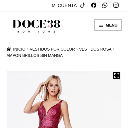
MI CUENTA
SALTAR
IR
MENÚ
A
AL
NAVEGACIÓN
CONTENIDO
RENTA
INICIO
VESTIDOS POR COLOR
VESTIDOS ROSA
EXPAN
AMPON BRILLOS SIN MANGA
VENTA
MENÚ
HIJO
REBAJAS
VESTIDOS DE NOVIA
EXPAN
OTROS
MENÚ
HIJO
ACCESORIOS