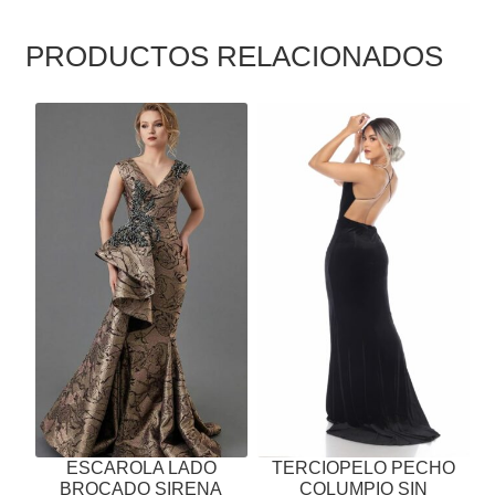
PRODUCTOS RELACIONADOS
ESTE
ESTE
PRODUCTO
PRODUCTO
TIENE
TIENE
MÚLTIPLES
MÚLTIPLES
VARIANTES.
VARIANTES.
LAS
LAS
OPCIONES
OPCIONES
SE
SE
PUEDEN
PUEDEN
ELEGIR
ELEGIR
EN
EN
LA
LA
PÁGINA
PÁGINA
ESCAROLA LADO
TERCIOPELO PECHO
DE
DE
BROCADO SIRENA
COLUMPIO SIN