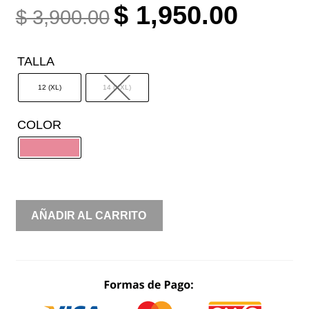
ORIGINAL
CURREN
$
1,950.00
$
3,900.00
PRICE
PRICE
WAS:
IS:
TALLA
$ 3,900.00.
$ 1,950.0
12 (XL)
14 (XXL)
COLOR
AMPON
AÑADIR AL CARRITO
COPA
PICO
CANTIDAD