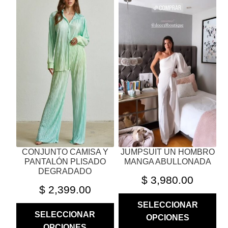
PRODUCTO
PRODUCTO
TIENE
TIENE
MÚLTIPLES
MÚLTIPLES
VARIANTES.
VARIANTES.
LAS
LAS
OPCIONES
OPCIONES
SE
SE
PUEDEN
PUEDEN
ELEGIR
ELEGIR
EN
EN
LA
LA
PÁGINA
PÁGINA
CONJUNTO CAMISA Y
JUMPSUIT UN HOMBRO
DE
DE
PANTALÓN PLISADO
MANGA ABULLONADA
PRODUCTO
PRODUCTO
DEGRADADO
$
3,980.00
$
2,399.00
SELECCIONAR
SELECCIONAR
OPCIONES
OPCIONES