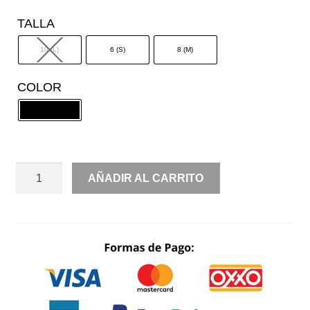
TALLA
10 (L)
6 (S)
8 (M)
COLOR
CONJUNTO
AÑADIR AL CARRITO
SACO
DE
SATIN
CON
PANTALÓN
TRANSPARENCIA
LENTEJUELA