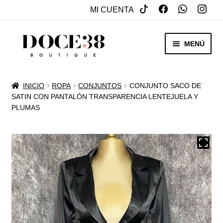
MI CUENTA
SALTAR
IR
MENÚ
A
AL
NAVEGACIÓN
CONTENIDO
RENTA
INICIO
ROPA
CONJUNTOS
CONJUNTO SACO DE
EXPAN
SATIN CON PANTALÓN TRANSPARENCIA LENTEJUELA Y
VENTA
PLUMAS
MENÚ
HIJO
REBAJAS
VESTIDOS DE NOVIA
EXPAN
OTROS
MENÚ
HIJO
ACCESORIOS