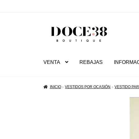
SALTAR
IR
A
AL
NAVEGACIÓN
CONTENIDO
VENTA
REBAJAS
INFORMA
INICIO
VESTIDOS POR OCASIÓN
VESTIDO PA