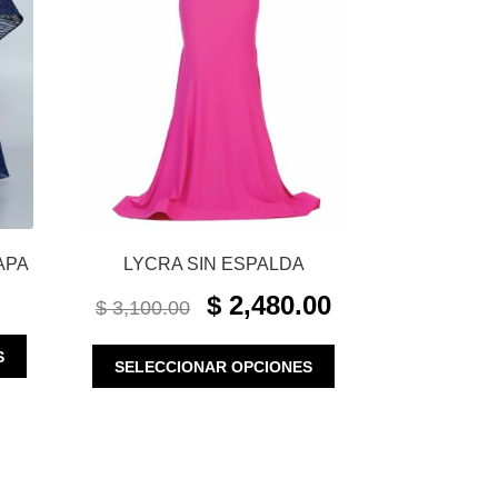
APA
LYCRA SIN ESPALDA
ORIGINAL
CURRENT
$
2,480.00
$
3,100.00
PRICE
PRICE
WAS:
IS:
ESTE
ESTE
S
SELECCIONAR OPCIONES
$ 3,100.00.
$ 2,480.00.
PRODUCTO
PRODUCTO
TIENE
TIENE
MÚLTIPLES
MÚLTIPLES
VARIANTES.
VARIANTES.
LAS
LAS
OPCIONES