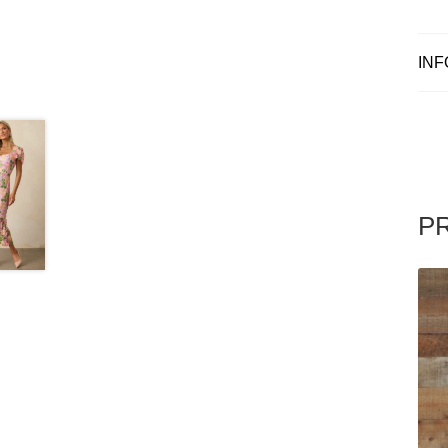
INF
P