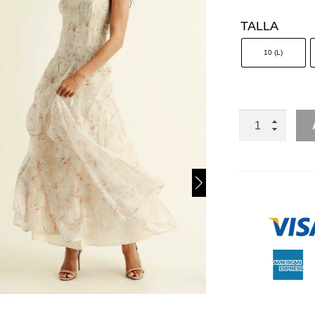
TALLA
10 (L)
CORTE
A
FLORAL
ESCOTE
RECTO
CON
TIRANTES
CANTIDAD