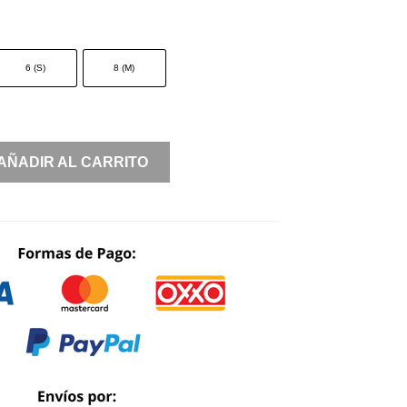
6 (S)
8 (M)
AÑADIR AL CARRITO