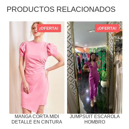
PRODUCTOS RELACIONADOS
ESTE
ESTE
¡OFERTA!
¡OFERTA!
PRODUCTO
PRODUCTO
TIENE
TIENE
MÚLTIPLES
MÚLTIPLES
VARIANTES.
VARIANTES.
LAS
LAS
OPCIONES
OPCIONES
SE
SE
PUEDEN
PUEDEN
ELEGIR
ELEGIR
EN
EN
LA
LA
PÁGINA
PÁGINA
MANGA CORTA MIDI
JUMPSUIT ESCAROLA
DE
DE
DETALLE EN CINTURA
HOMBRO
PRODUCTO
PRODUCTO