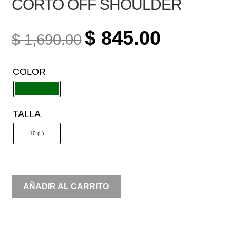
CORTO OFF SHOULDER
ORIGINAL
CURRENT
$
845.00
$
1,690.00
PRICE
PRICE
WAS:
IS:
COLOR
$ 1,690.00.
$ 845.00.
TALLA
10 (L)
CORTO
AÑADIR AL CARRITO
OFF
SHOULDER
CANTIDAD