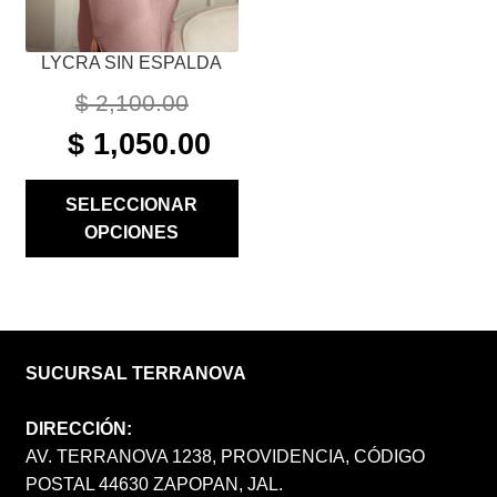
LA
PÁGINA
LYCRA SIN ESPALDA
DE
PRODUCTO
$
2,100.00
ORIGINAL
CURRENT
$
1,050.00
PRICE
PRICE
WAS:
IS:
SELECCIONAR
$ 2,100.00.
$ 1,050.00.
OPCIONES
SUCURSAL TERRANOVA
DIRECCIÓN:
AV. TERRANOVA 1238, PROVIDENCIA, CÓDIGO
POSTAL 44630 ZAPOPAN, JAL.