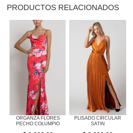
PRODUCTOS RELACIONADOS
ESTE
ESTE
PRODUCTO
PRODUCTO
TIENE
TIENE
MÚLTIPLES
MÚLTIPLES
VARIANTES.
VARIANTES.
LAS
LAS
OPCIONES
OPCIONES
SE
SE
PUEDEN
PUEDEN
ELEGIR
ELEGIR
EN
EN
LA
LA
PÁGINA
PÁGINA
ORGANZA FLORES
PLISADO CIRCULAR
DE
DE
PECHO COLUMPIO
SATIN
PRODUCTO
PRODUCTO