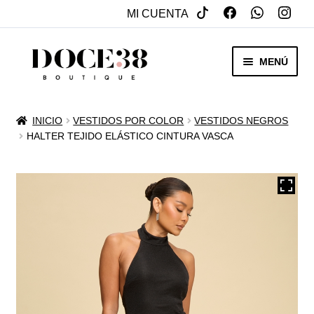
MI CUENTA
SALTAR
IR
MENÚ
A
AL
NAVEGACIÓN
CONTENIDO
RENTA
INICIO
VESTIDOS POR COLOR
VESTIDOS NEGROS
EXPAN
HALTER TEJIDO ELÁSTICO CINTURA VASCA
VENTA
MENÚ
HIJO
REBAJAS
VESTIDOS DE NOVIA
EXPAN
OTROS
MENÚ
HIJO
ACCESORIOS