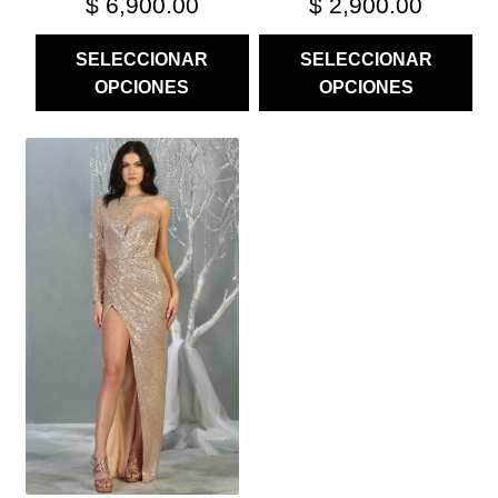
$
6,900.00
$
2,900.00
SELECCIONAR
SELECCIONAR
OPCIONES
OPCIONES
ESTE
PRODUCTO
TIENE
MÚLTIPLES
VARIANTES.
LAS
OPCIONES
SE
PUEDEN
ELEGIR
EN
LA
PÁGINA