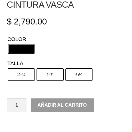
CINTURA VASCA
$
2,790.00
COLOR
TALLA
10 (L)
6 (S)
8 (M)
HALTER
AÑADIR AL CARRITO
TEJIDO
ELÁSTICO
CINTURA