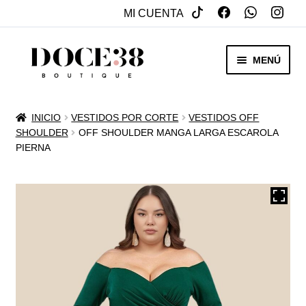
MI CUENTA
SALTAR
IR
MENÚ
A
AL
NAVEGACIÓN
CONTENIDO
RENTA
INICIO
VESTIDOS POR CORTE
VESTIDOS OFF
EXPAN
SHOULDER
OFF SHOULDER MANGA LARGA ESCAROLA
VENTA
PIERNA
MENÚ
HIJO
REBAJAS
VESTIDOS DE NOVIA
EXPAN
OTROS
MENÚ
HIJO
ACCESORIOS