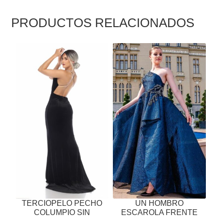
PRODUCTOS RELACIONADOS
ESTE
ESTE
PRODUCTO
PRODUCTO
TIENE
TIENE
MÚLTIPLES
MÚLTIPLES
VARIANTES.
VARIANTES.
LAS
LAS
OPCIONES
OPCIONES
SE
SE
PUEDEN
PUEDEN
ELEGIR
ELEGIR
EN
EN
LA
LA
PÁGINA
PÁGINA
TERCIOPELO PECHO
UN HOMBRO
DE
DE
COLUMPIO SIN
ESCAROLA FRENTE