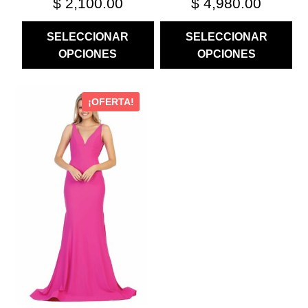
$
2,100.00
$
4,980.00
SELECCIONAR
SELECCIONAR
OPCIONES
OPCIONES
ESTE
¡OFERTA!
PRODUCTO
TIENE
MÚLTIPLES
VARIANTES.
LAS
OPCIONES
SE
PUEDEN
ELEGIR
EN
LA
PÁGINA