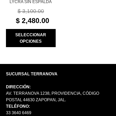
LYCRA SIN ESPALDA
DE
PRODUCTO
$
3,100.00
ORIGINAL
CURRENT
$
2,480.00
PRICE
PRICE
WAS:
IS:
SELECCIONAR
$ 3,100.00.
$ 2,480.00.
OPCIONES
SUCURSAL TERRANOVA
DIRECCIÓN:
AV. TERRANOVA 1238, PROVIDENCIA, CÓDIGO
POSTAL 44630 ZAPOPAN, JAL.
TELÉFONO:
33 3640 6469