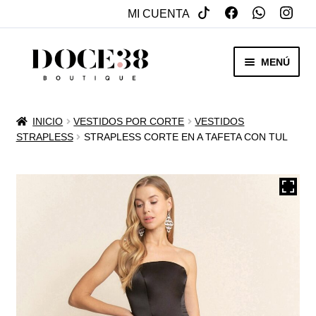
MI CUENTA
SALTAR
IR
MENÚ
A
AL
NAVEGACIÓN
CONTENIDO
RENTA
INICIO
VESTIDOS POR CORTE
VESTIDOS
EXPAN
STRAPLESS
STRAPLESS CORTE EN A TAFETA CON TUL
VENTA
MENÚ
HIJO
REBAJAS
VESTIDOS DE NOVIA
EXPAN
OTROS
MENÚ
HIJO
ACCESORIOS