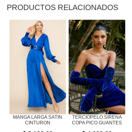
PRODUCTOS RELACIONADOS
ESTE
ESTE
PRODUCTO
PRODUCTO
TIENE
TIENE
MÚLTIPLES
MÚLTIPLES
VARIANTES.
VARIANTES.
LAS
LAS
OPCIONES
OPCIONES
SE
SE
PUEDEN
PUEDEN
ELEGIR
ELEGIR
EN
EN
LA
LA
PÁGINA
PÁGINA
MANGA LARGA SATIN
TERCIOPELO SIRENA
DE
DE
CINTURON
COPA PICO GUANTES
PRODUCTO
PRODUCTO