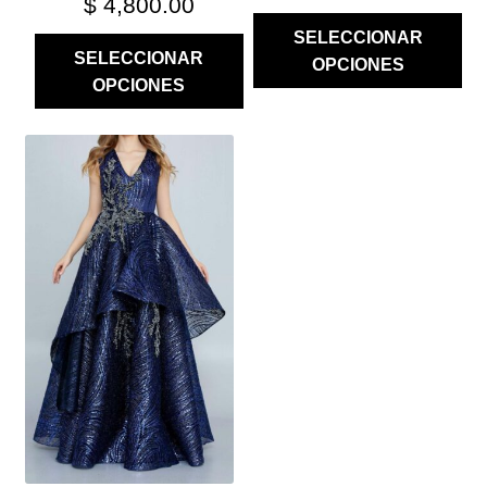
$
4,800.00
SELECCIONAR
SELECCIONAR
OPCIONES
OPCIONES
ESTE
PRODUCTO
TIENE
MÚLTIPLES
VARIANTES.
LAS
OPCIONES
SE
PUEDEN
ELEGIR
EN
LA
PÁGINA