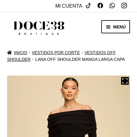
MI CUENTA
SALTAR
IR
MENÚ
A
AL
NAVEGACIÓN
CONTENIDO
RENTA
INICIO
VESTIDOS POR CORTE
VESTIDOS OFF
EXPAN
SHOULDER
LANA OFF SHOULDER MANGA LARGA CAPA
VENTA
MENÚ
HIJO
REBAJAS
VESTIDOS DE NOVIA
EXPAN
OTROS
MENÚ
HIJO
ACCESORIOS