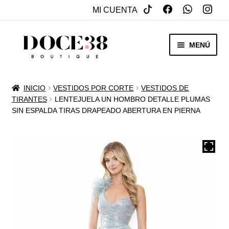
MI CUENTA
SALTAR
IR
MENÚ
A
AL
NAVEGACIÓN
CONTENIDO
RENTA
INICIO
VESTIDOS POR CORTE
VESTIDOS DE
EXPAN
TIRANTES
LENTEJUELA UN HOMBRO DETALLE PLUMAS
VENTA
SIN ESPALDA TIRAS DRAPEADO ABERTURA EN PIERNA
MENÚ
HIJO
REBAJAS
VESTIDOS DE NOVIA
EXPAN
OTROS
MENÚ
HIJO
ACCESORIOS