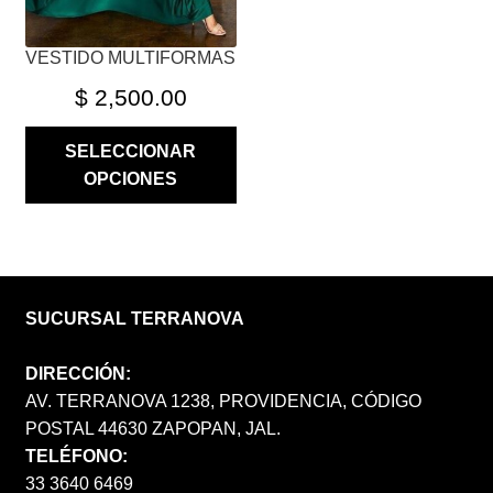
LA
PÁGINA
VESTIDO MULTIFORMAS
DE
PRODUCTO
$
2,500.00
SELECCIONAR
OPCIONES
SUCURSAL TERRANOVA
DIRECCIÓN:
AV. TERRANOVA 1238, PROVIDENCIA, CÓDIGO
POSTAL 44630 ZAPOPAN, JAL.
TELÉFONO:
33 3640 6469