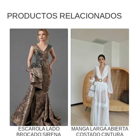
PRODUCTOS RELACIONADOS
ESTE
ESTE
PRODUCTO
PRODUCTO
TIENE
TIENE
MÚLTIPLES
MÚLTIPLES
VARIANTES.
VARIANTES.
LAS
LAS
OPCIONES
OPCIONES
SE
SE
PUEDEN
PUEDEN
ELEGIR
ELEGIR
EN
EN
LA
LA
PÁGINA
PÁGINA
ESCAROLA LADO
MANGA LARGA ABIERTA
DE
DE
BROCADO SIRENA
COSTADO CINTURA