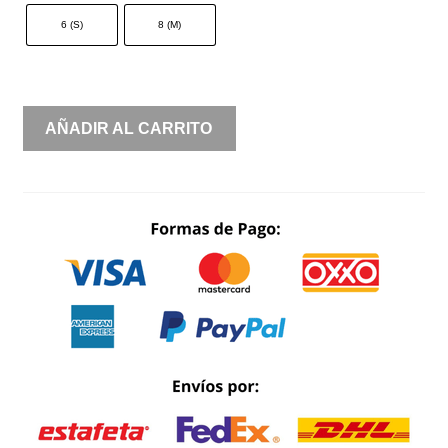
6 (S)
8 (M)
LYCRA
AÑADIR AL CARRITO
ESCOTE
EN
V
DETALLE
CINTURA
DRAPEADO
CANTIDAD