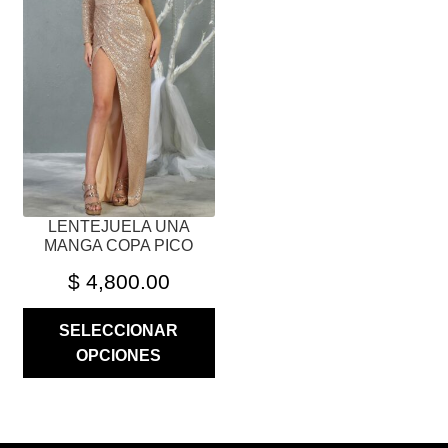
VARIANTES.
LAS
OPCIONES
SE
PUEDEN
ELEGIR
EN
LA
PÁGINA
LENTEJUELA UNA
DE
MANGA COPA PICO
PRODUCTO
$
4,800.00
SELECCIONAR
OPCIONES