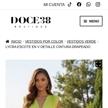
MI CUENTA
SALTAR
IR
MENÚ
A
AL
NAVEGACIÓN
CONTENIDO
RENTA
INICIO
VESTIDOS POR COLOR
VESTIDOS VERDE
EXPAN
LYCRA ESCOTE EN V DETALLE CINTURA DRAPEADO
VENTA
MENÚ
HIJO
REBAJAS
VESTIDOS DE NOVIA
EXPAN
OTROS
MENÚ
HIJO
ACCESORIOS