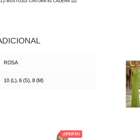
(XL)--BUSTO101 CINTURA 81 CADERA 111
ADICIONAL
ROSA
10 (L), 6 (S), 8 (M)
¡OFERTA!