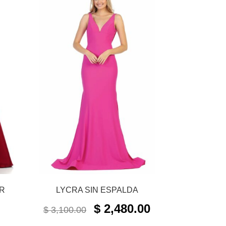
R
LYCRA SIN ESPALDA
ORIGINAL
CURRENT
$
2,480.00
$
3,100.00
PRICE
PRICE