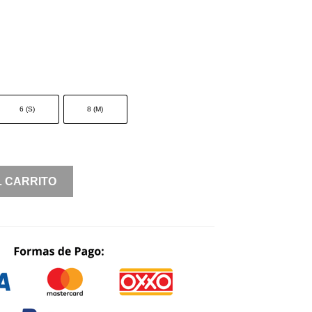
6 (S)
8 (M)
L CARRITO