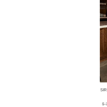
SI
$
3