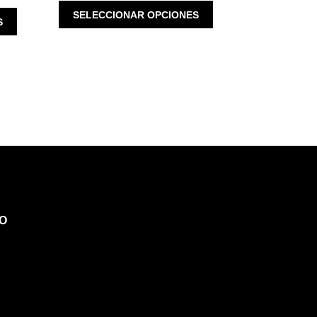
WAS:
IS:
ESTE
SELECCIONAR OPCIONES
ESTE
$ 3,100.00.
$ 2,480.00.
S
PRODUCTO
PRODUCTO
TIENE
TIENE
MÚLTIPLES
MÚLTIPLES
VARIANTES.
VARIANTES.
LAS
LAS
OPCIONES
OPCIONES
SE
SE
PUEDEN
PUEDEN
ELEGIR
ELEGIR
EN
EN
LA
LA
PÁGINA
PÁGINA
DE
DE
O
PRODUCTO
PRODUCTO