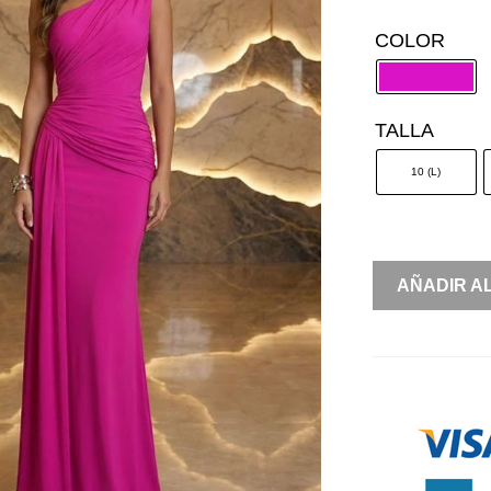
COLOR
TALLA
10 (L)
LYCRA
AÑADIR A
UN
HOMBRO
DRAPEADO
CANTIDAD