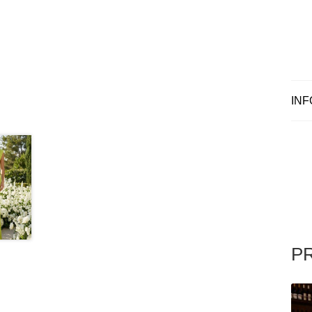
INF
P