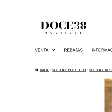
SALTAR
IR
A
AL
NAVEGACIÓN
CONTENIDO
VENTA
REBAJAS
INFORMA
INICIO
VESTIDOS POR COLOR
VESTIDOS ROS