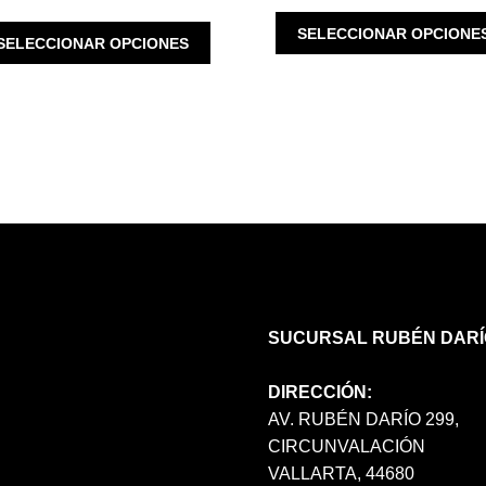
WAS:
IS:
ESTE
SELECCIONAR OPCIONE
SELECCIONAR OPCIONES
$ 3,980.00.
$ 3,184.00.
PRODUCTO
TIENE
MÚLTIPLES
VARIANTES.
LAS
OPCIONES
SE
PUEDEN
ELEGIR
EN
LA
PÁGINA
SUCURSAL RUBÉN DARÍ
DE
PRODUCTO
DIRECCIÓN:
AV. RUBÉN DARÍO 299,
CIRCUNVALACIÓN
VALLARTA, 44680