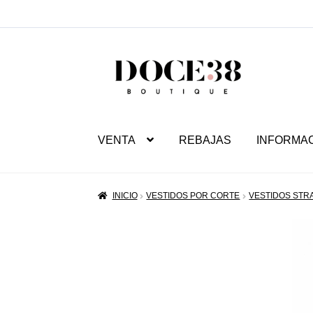
SALTAR
IR
A
AL
NAVEGACIÓN
CONTENIDO
VENTA
REBAJAS
INFORMA
INICIO
VESTIDOS POR CORTE
VESTIDOS STR