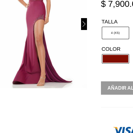
$
7,900.
TALLA
4 (XS)
COLOR
LYCRA
AÑADIR A
STRAPPLE
COPA
EN
PICO
PEDRERÍA