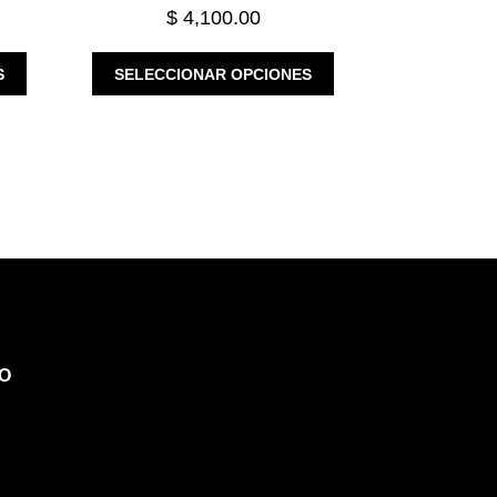
$
4,100.00
ESTE
ESTE
S
SELECCIONAR OPCIONES
PRODUCTO
PRODUCTO
TIENE
TIENE
MÚLTIPLES
MÚLTIPLES
VARIANTES.
VARIANTES.
LAS
LAS
OPCIONES
OPCIONES
SE
SE
PUEDEN
PUEDEN
ELEGIR
ELEGIR
EN
EN
LA
LA
PÁGINA
PÁGINA
O
DE
DE
PRODUCTO
PRODUCTO