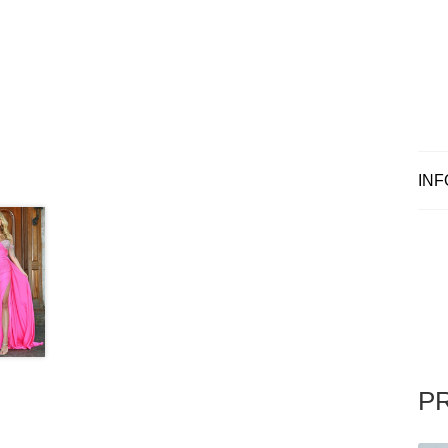
INF
P