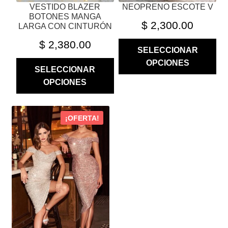
VESTIDO BLAZER
NEOPRENO ESCOTE V
DE
DE
BOTONES MANGA
PRODUCTO
PRODUCTO
$
2,300.00
LARGA CON CINTURÓN
$
2,380.00
SELECCIONAR
OPCIONES
SELECCIONAR
OPCIONES
ESTE
¡OFERTA!
PRODUCTO
TIENE
MÚLTIPLES
VARIANTES.
LAS
OPCIONES
SE
PUEDEN
ELEGIR