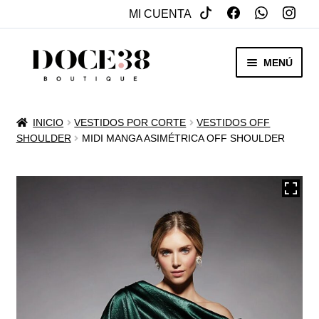
MI CUENTA
SALTAR
IR
MENÚ
A
AL
NAVEGACIÓN
CONTENIDO
RENTA
INICIO
VESTIDOS POR CORTE
VESTIDOS OFF
EXPAN
SHOULDER
MIDI MANGA ASIMÉTRICA OFF SHOULDER
VENTA
MENÚ
HIJO
REBAJAS
VESTIDOS DE NOVIA
EXPAN
OTROS
MENÚ
HIJO
ACCESORIOS