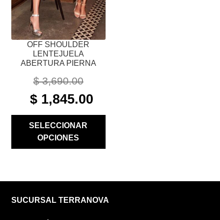
EN
LA
PÁGINA
OFF SHOULDER
DE
LENTEJUELA
PRODUCTO
ABERTURA PIERNA
$
3,690.00
ORIGINAL
CURRENT
$
1,845.00
PRICE
PRICE
WAS:
IS:
SELECCIONAR
$ 3,690.00.
$ 1,845.00.
OPCIONES
SUCURSAL TERRANOVA