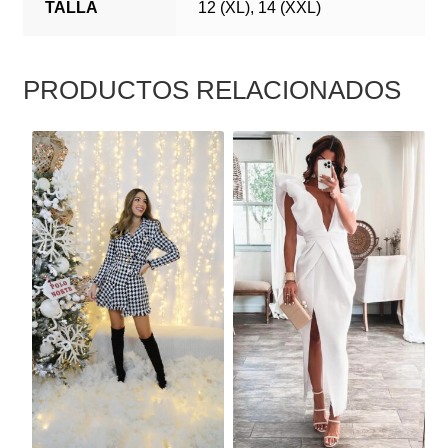
TALLA
12 (XL), 14 (XXL)
PRODUCTOS RELACIONADOS
ESTE
ESTE
PRODUCTO
PRODUCTO
TIENE
TIENE
MÚLTIPLES
MÚLTIPLES
VARIANTES.
VARIANTES.
LAS
LAS
OPCIONES
OPCIONES
SE
SE
PUEDEN
PUEDEN
ELEGIR
ELEGIR
EN
EN
LA
LA
PÁGINA
PÁGINA