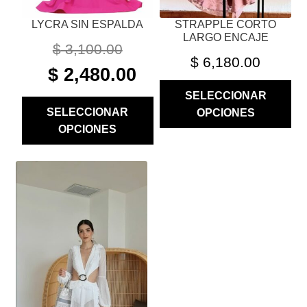
PÁGINA
PÁGINA
LYCRA SIN ESPALDA
STRAPPLE CORTO
DE
DE
LARGO ENCAJE
PRODUCTO
PRODUCTO
$
3,100.00
$
6,180.00
ORIGINAL
CURRENT
$
2,480.00
PRICE
PRICE
SELECCIONAR
WAS:
IS:
SELECCIONAR
OPCIONES
$ 3,100.00.
$ 2,480.00.
OPCIONES
ESTE
PRODUCTO
TIENE
MÚLTIPLES
VARIANTES.
LAS
OPCIONES
SE
PUEDEN