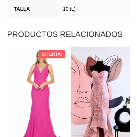
TALLA
10 (L)
PRODUCTOS RELACIONADOS
ESTE
ESTE
¡OFERTA!
PRODUCTO
PRODUCTO
TIENE
TIENE
MÚLTIPLES
MÚLTIPLES
VARIANTES.
VARIANTES.
LAS
LAS
OPCIONES
OPCIONES
SE
SE
PUEDEN
PUEDEN
ELEGIR
ELEGIR
EN
EN
LA
LA