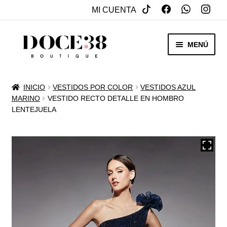
MI CUENTA
SALTAR
IR
MENÚ
A
AL
NAVEGACIÓN
CONTENIDO
RENTA
INICIO
VESTIDOS POR COLOR
VESTIDOS AZUL
EXPAN
MARINO
VESTIDO RECTO DETALLE EN HOMBRO
VENTA
LENTEJUELA
MENÚ
HIJO
REBAJAS
VESTIDOS DE NOVIA
EXPAN
OTROS
MENÚ
HIJO
ACCESORIOS