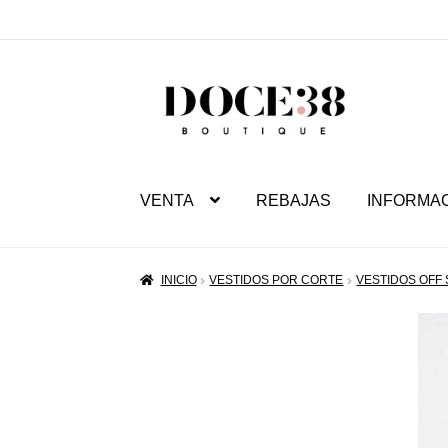
SALTAR
IR
A
AL
NAVEGACIÓN
CONTENIDO
VENTA
REBAJAS
INFORMA
INICIO
VESTIDOS POR CORTE
VESTIDOS OFF