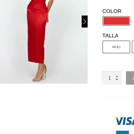
COLOR
TALLA
10 (L)
MIDI
SATIN
CRUZADO
MANGAS
DESMONTA
CANTIDAD