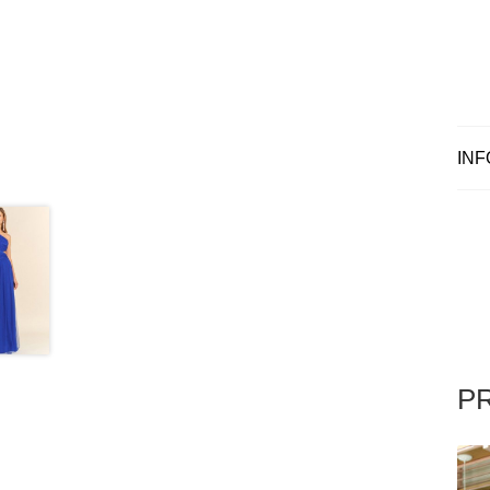
INF
P