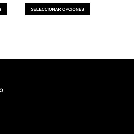
ESTE
ESTE
S
SELECCIONAR OPCIONES
PRODUCTO
PRODUCTO
TIENE
TIENE
MÚLTIPLES
MÚLTIPLES
VARIANTES.
VARIANTES.
LAS
LAS
OPCIONES
OPCIONES
SE
SE
PUEDEN
PUEDEN
ELEGIR
ELEGIR
EN
EN
LA
LA
PÁGINA
PÁGINA
O
DE
DE
PRODUCTO
PRODUCTO