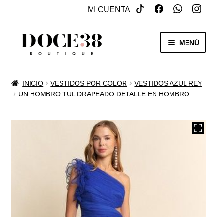
MI CUENTA
SALTAR
IR
MENÚ
A
AL
NAVEGACIÓN
CONTENIDO
RENTA
INICIO
VESTIDOS POR COLOR
VESTIDOS AZUL REY
EXPAN
UN HOMBRO TUL DRAPEADO DETALLE EN HOMBRO
VENTA
MENÚ
HIJO
REBAJAS
VESTIDOS DE NOVIA
EXPAN
OTROS
MENÚ
HIJO
ACCESORIOS