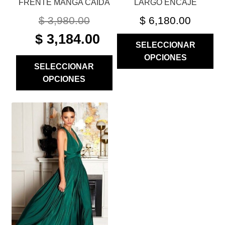
FRENTE MANGA CAIDA
LARGO ENCAJE
PRODUCTO
PRODUCTO
$
3,980.00
$
6,180.00
ORIGINAL
CURRENT
$
3,184.00
SELECCIONAR
PRICE
PRICE
OPCIONES
WAS:
IS:
SELECCIONAR
$ 3,980.00.
$ 3,184.00.
OPCIONES
ESTE
PRODUCTO
TIENE
MÚLTIPLES
VARIANTES.
LAS
OPCIONES
SE
PUEDEN
ELEGIR