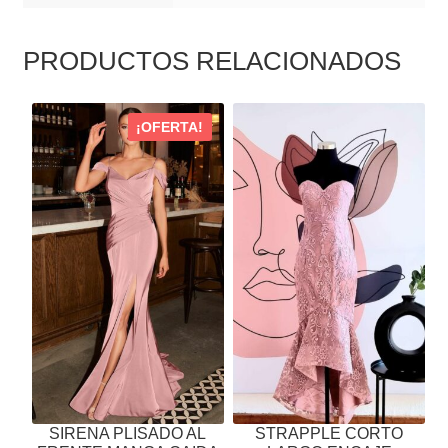
PRODUCTOS RELACIONADOS
ESTE
ESTE
¡OFERTA!
PRODUCTO
PRODUCTO
TIENE
TIENE
MÚLTIPLES
MÚLTIPLES
VARIANTES.
VARIANTES.
LAS
LAS
OPCIONES
OPCIONES
SE
SE
PUEDEN
PUEDEN
ELEGIR
ELEGIR
EN
EN
LA
LA
PÁGINA
PÁGINA
SIRENA PLISADO AL
STRAPPLE CORTO
DE
DE