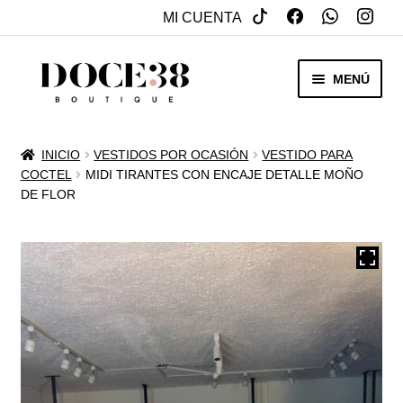
MI CUENTA
SALTAR
IR
MENÚ
A
AL
NAVEGACIÓN
CONTENIDO
RENTA
INICIO
VESTIDOS POR OCASIÓN
VESTIDO PARA
EXPAN
COCTEL
MIDI TIRANTES CON ENCAJE DETALLE MOÑO
VENTA
DE FLOR
MENÚ
HIJO
REBAJAS
VESTIDOS DE NOVIA
EXPAN
OTROS
MENÚ
HIJO
ACCESORIOS