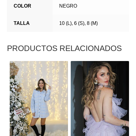
COLOR
NEGRO
TALLA
10 (L), 6 (S), 8 (M)
PRODUCTOS RELACIONADOS
ESTE
ESTE
PRODUCTO
PRODUCTO
TIENE
TIENE
MÚLTIPLES
MÚLTIPLES
VARIANTES.
VARIANTES.
LAS
LAS
OPCIONES
OPCIONES
SE
SE
PUEDEN
PUEDEN
ELEGIR
ELEGIR