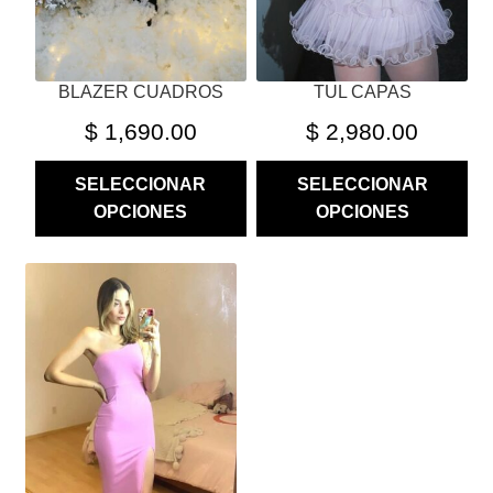
EN
EN
LA
LA
PÁGINA
PÁGINA
BLAZER CUADROS
TUL CAPAS
DE
DE
PRODUCTO
PRODUCTO
$
1,690.00
$
2,980.00
SELECCIONAR
SELECCIONAR
OPCIONES
OPCIONES
ESTE
PRODUCTO
TIENE
MÚLTIPLES
VARIANTES.
LAS
OPCIONES
SE