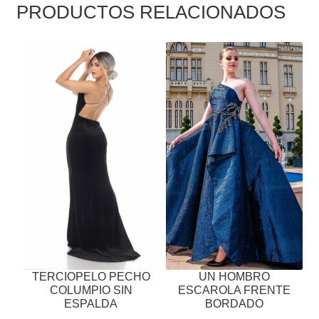
PRODUCTOS RELACIONADOS
ESTE
ESTE
PRODUCTO
PRODUCTO
TIENE
TIENE
MÚLTIPLES
MÚLTIPLES
VARIANTES.
VARIANTES.
LAS
LAS
OPCIONES
OPCIONES
SE
SE
PUEDEN
PUEDEN
ELEGIR
ELEGIR
EN
EN
LA
LA
PÁGINA
PÁGINA
TERCIOPELO PECHO
UN HOMBRO
DE
DE
COLUMPIO SIN
ESCAROLA FRENTE
PRODUCTO
PRODUCTO
ESPALDA
BORDADO