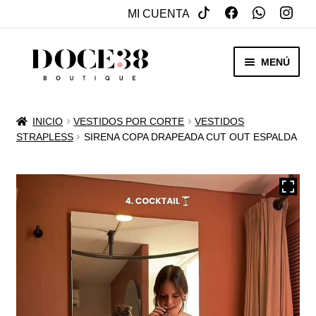
MI CUENTA
SALTAR
IR
MENÚ
A
AL
NAVEGACIÓN
CONTENIDO
RENTA
INICIO
VESTIDOS POR CORTE
VESTIDOS
EXPAN
STRAPLESS
SIRENA COPA DRAPEADA CUT OUT ESPALDA
VENTA
MENÚ
HIJO
REBAJAS
VESTIDOS DE NOVIA
EXPAN
OTROS
MENÚ
HIJO
ACCESORIOS