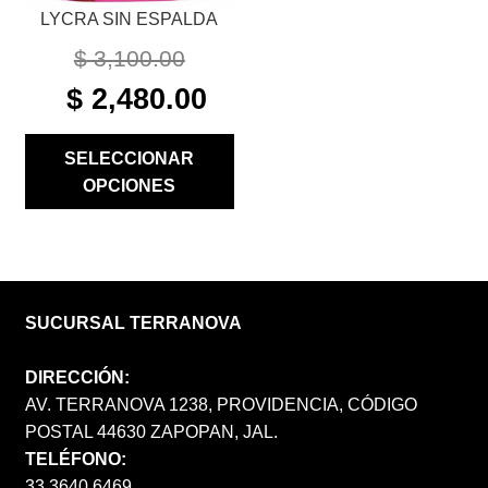
LYCRA SIN ESPALDA
DE
PRODUCTO
$
3,100.00
ORIGINAL
CURRENT
$
2,480.00
PRICE
PRICE
WAS:
IS:
SELECCIONAR
$ 3,100.00.
$ 2,480.00.
OPCIONES
SUCURSAL TERRANOVA
DIRECCIÓN:
AV. TERRANOVA 1238, PROVIDENCIA, CÓDIGO
POSTAL 44630 ZAPOPAN, JAL.
TELÉFONO:
33 3640 6469