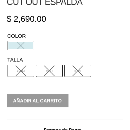
CUT OUT ESPALDA
$
2,690.00
COLOR
TALLA
10 (L)
6 (S)
8 (M)
SIRENA
AÑADIR AL CARRITO
COPA
DRAPEADA
CUT