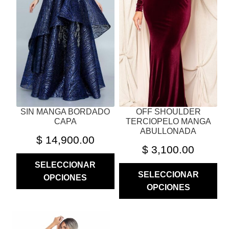
LAS
LAS
OPCIONES
OPCIONES
SE
SE
PUEDEN
PUEDEN
ELEGIR
ELEGIR
EN
EN
LA
LA
PÁGINA
PÁGINA
SIN MANGA BORDADO
OFF SHOULDER
DE
DE
CAPA
TERCIOPELO MANGA
PRODUCTO
PRODUCTO
ABULLONADA
$
14,900.00
$
3,100.00
SELECCIONAR
SELECCIONAR
OPCIONES
OPCIONES
ESTE