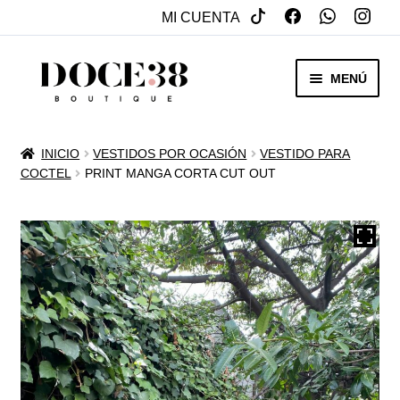
MI CUENTA
SALTAR
IR
MENÚ
A
AL
NAVEGACIÓN
CONTENIDO
RENTA
INICIO
VESTIDOS POR OCASIÓN
VESTIDO PARA
EXPAN
COCTEL
PRINT MANGA CORTA CUT OUT
VENTA
MENÚ
HIJO
REBAJAS
VESTIDOS DE NOVIA
EXPAN
OTROS
MENÚ
HIJO
ACCESORIOS