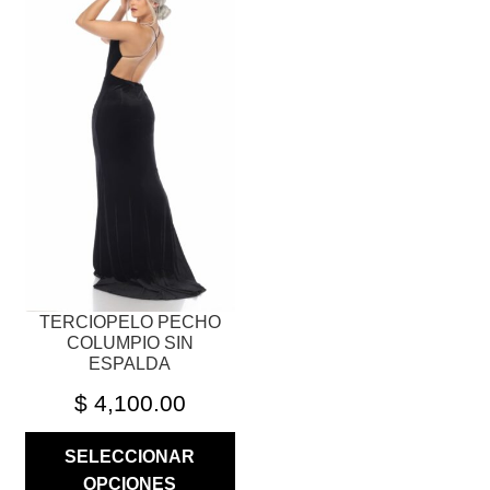
PRODUCTO
TIENE
MÚLTIPLES
VARIANTES.
LAS
OPCIONES
SE
PUEDEN
ELEGIR
EN
LA
PÁGINA
TERCIOPELO PECHO
DE
COLUMPIO SIN
PRODUCTO
ESPALDA
$
4,100.00
SELECCIONAR
OPCIONES