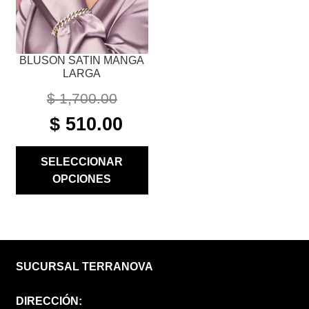
EN
LA
PÁGINA
BLUSON SATIN MANGA
DE
LARGA
PRODUCTO
$
1,700.00
ORIGINAL
CURRENT
$
510.00
PRICE
PRICE
WAS:
IS:
SELECCIONAR
$ 1,700.00.
$ 510.00.
OPCIONES
SUCURSAL TERRANOVA
DIRECCIÓN: