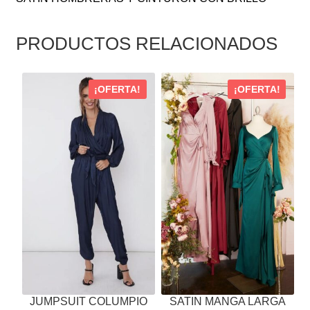
PRODUCTOS RELACIONADOS
ESTE
ESTE
¡OFERTA!
¡OFERTA!
PRODUCTO
PRODUCTO
TIENE
TIENE
MÚLTIPLES
MÚLTIPLES
VARIANTES.
VARIANTES.
LAS
LAS
OPCIONES
OPCIONES
SE
SE
PUEDEN
PUEDEN
ELEGIR
ELEGIR
EN
EN
LA
LA
PÁGINA
PÁGINA
JUMPSUIT COLUMPIO
SATIN MANGA LARGA
DE
DE