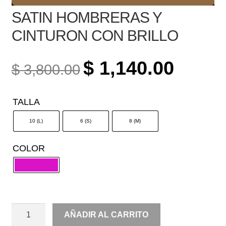
SATIN HOMBRERAS Y
CINTURON CON BRILLO
ORIGINAL
CURREN
$
1,140.00
$
3,800.00
PRICE
PRICE
WAS:
IS:
TALLA
$ 3,800.00.
$ 1,140.0
10 (L)
6 (S)
8 (M)
COLOR
SATIN
AÑADIR AL CARRITO
HOMBRERAS