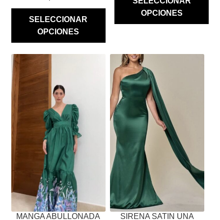
SELECCIONAR
OPCIONES
SELECCIONAR
OPCIONES
ESTE
ESTE
PRODUCTO
PRODUCTO
TIENE
TIENE
MÚLTIPLES
MÚLTIPLES
VARIANTES.
VARIANTES.
LAS
LAS
OPCIONES
OPCIONES
SE
SE
PUEDEN
PUEDEN
ELEGIR
ELEGIR
EN
EN
LA
LA
PÁGINA
PÁGINA
MANGA ABULLONADA
SIRENA SATIN UNA
DE
DE