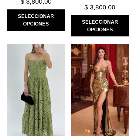
$
3,800.00
$
3,800.00
SELECCIONAR
SELECCIONAR
OPCIONES
OPCIONES
ESTE
ESTE
PRODUCTO
PRODUCTO
TIENE
TIENE
MÚLTIPLES
MÚLTIPLES
VARIANTES.
VARIANTES.
LAS
LAS
OPCIONES
OPCIONES
SE
SE
PUEDEN
PUEDEN
ELEGIR
ELEGIR
EN
EN
LA
LA