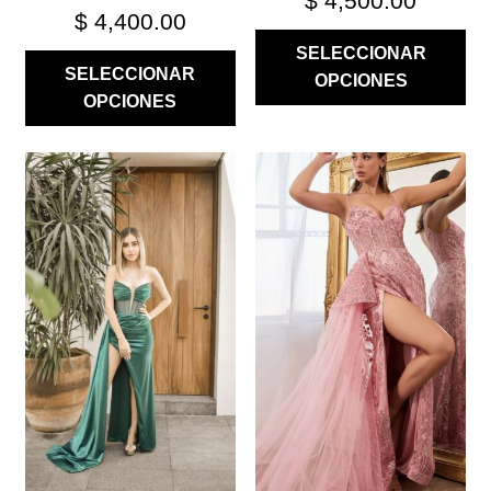
$
4,500.00
$
4,400.00
SELECCIONAR
SELECCIONAR
OPCIONES
OPCIONES
ESTE
ESTE
PRODUCTO
PRODUCTO
TIENE
TIENE
MÚLTIPLES
MÚLTIPLES
VARIANTES.
VARIANTES.
LAS
LAS
OPCIONES
OPCIONES
SE
SE
PUEDEN
PUEDEN
ELEGIR
ELEGIR
EN
EN
LA
LA