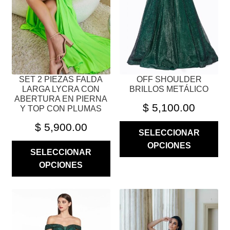
SE
SE
PUEDEN
PUEDEN
ELEGIR
ELEGIR
EN
EN
LA
LA
PÁGINA
PÁGINA
SET 2 PIEZAS FALDA
OFF SHOULDER
DE
DE
LARGA LYCRA CON
BRILLOS METÁLICO
PRODUCTO
PRODUCTO
ABERTURA EN PIERNA
$
5,100.00
Y TOP CON PLUMAS
$
5,900.00
SELECCIONAR
OPCIONES
SELECCIONAR
OPCIONES
ESTE
ESTE
PRODUCTO
PRODUCTO
TIENE
TIENE