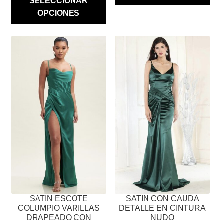
SELECCIONAR
OPCIONES
ESTE
ESTE
PRODUCTO
PRODUCTO
TIENE
TIENE
MÚLTIPLES
MÚLTIPLES
VARIANTES.
VARIANTES.
LAS
LAS
OPCIONES
OPCIONES
SE
SE
PUEDEN
PUEDEN
ELEGIR
ELEGIR
EN
EN
LA
LA
PÁGINA
PÁGINA
SATIN ESCOTE
SATIN CON CAUDA
DE
DE
COLUMPIO VARILLAS
DETALLE EN CINTURA
PRODUCTO
PRODUCTO
DRAPEADO CON
NUDO