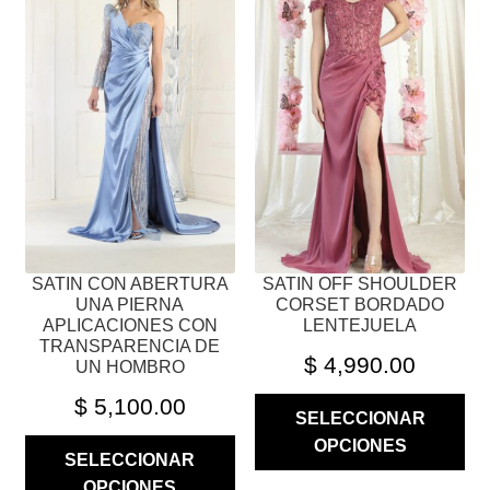
MÚLTIPLES
MÚLTIPLES
VARIANTES.
VARIANTES.
LAS
LAS
OPCIONES
OPCIONES
SE
SE
PUEDEN
PUEDEN
ELEGIR
ELEGIR
EN
EN
LA
LA
PÁGINA
PÁGINA
SATIN CON ABERTURA
SATIN OFF SHOULDER
DE
DE
UNA PIERNA
CORSET BORDADO
PRODUCTO
PRODUCTO
APLICACIONES CON
LENTEJUELA
TRANSPARENCIA DE
$
4,990.00
UN HOMBRO
$
5,100.00
SELECCIONAR
OPCIONES
SELECCIONAR
OPCIONES