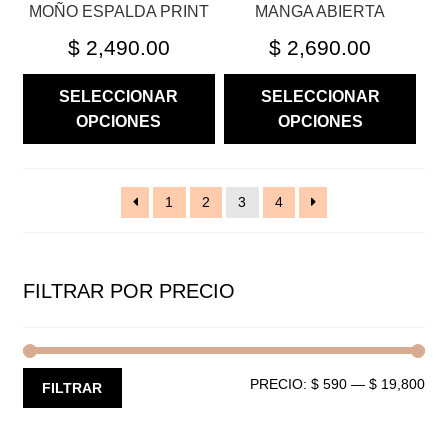
MOÑO ESPALDA PRINT
MANGA ABIERTA
PRODUCTO
PRODUCTO
$
2,490.00
$
2,690.00
SELECCIONAR
SELECCIONAR
OPCIONES
OPCIONES
1
2
3
4
FILTRAR POR PRECIO
PRECIO:
$ 590
—
$ 19,800
PR
PR
FILTRAR
MÍ
MÁ