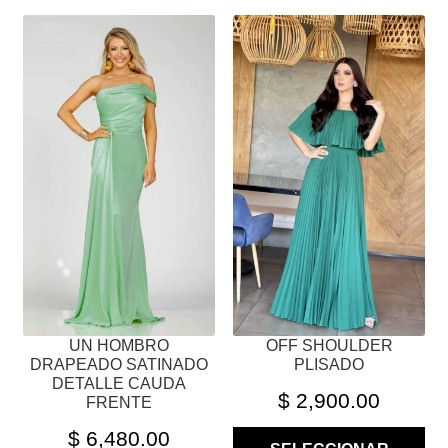
ESTE
ESTE
PRODUCTO
PRODUCTO
TIENE
TIENE
MÚLTIPLES
MÚLTIPLES
VARIANTES.
VARIANTES.
LAS
LAS
OPCIONES
OPCIONES
SE
SE
PUEDEN
PUEDEN
ELEGIR
ELEGIR
EN
EN
LA
LA
PÁGINA
PÁGINA
UN HOMBRO
OFF SHOULDER
DE
DE
DRAPEADO SATINADO
PLISADO
PRODUCTO
PRODUCTO
DETALLE CAUDA
$
2,900.00
FRENTE
$
6,480.00