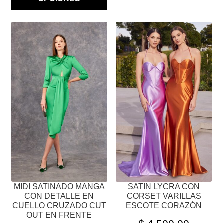
ESTE
ESTE
PRODUCTO
PRODUCTO
TIENE
TIENE
MÚLTIPLES
MÚLTIPLES
VARIANTES.
VARIANTES.
LAS
LAS
OPCIONES
OPCIONES
SE
SE
PUEDEN
PUEDEN
ELEGIR
ELEGIR
EN
EN
LA
LA
PÁGINA
PÁGINA
MIDI SATINADO MANGA
SATIN LYCRA CON
DE
DE
CON DETALLE EN
CORSET VARILLAS
PRODUCTO
PRODUCTO
CUELLO CRUZADO CUT
ESCOTE CORAZÓN
OUT EN FRENTE