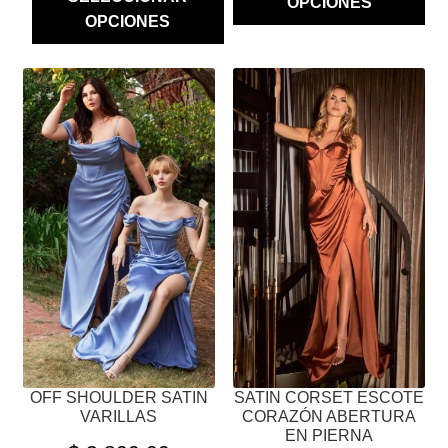
OPCIONES
OPCIONES
ESTE
ESTE
PRODUCTO
PRODUCTO
TIENE
TIENE
MÚLTIPLES
MÚLTIPLES
VARIANTES.
VARIANTES.
LAS
LAS
OPCIONES
OPCIONES
SE
SE
PUEDEN
PUEDEN
ELEGIR
ELEGIR
EN
EN
LA
LA
PÁGINA
PÁGINA
OFF SHOULDER SATIN
SATIN CORSET ESCOTE
DE
DE
VARILLAS
CORAZÓN ABERTURA
PRODUCTO
PRODUCTO
EN PIERNA