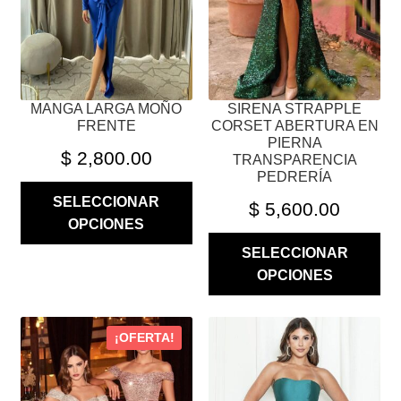
PUEDEN
PUEDEN
ELEGIR
ELEGIR
EN
EN
LA
LA
PÁGINA
PÁGINA
MANGA LARGA MOÑO
SIRENA STRAPPLE
DE
DE
FRENTE
CORSET ABERTURA EN
PRODUCTO
PRODUCTO
PIERNA
$
2,800.00
TRANSPARENCIA
PEDRERÍA
SELECCIONAR
$
5,600.00
OPCIONES
SELECCIONAR
OPCIONES
ESTE
ESTE
¡OFERTA!
PRODUCTO
PRODUCTO
TIENE
TIENE
MÚLTIPLES
MÚLTIPLES