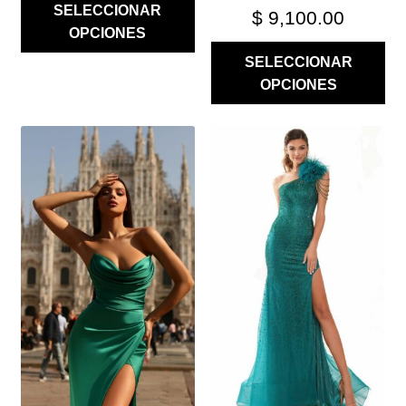
SELECCIONAR
$
9,100.00
OPCIONES
SELECCIONAR
OPCIONES
ESTE
ESTE
PRODUCTO
PRODUCTO
TIENE
TIENE
MÚLTIPLES
MÚLTIPLES
VARIANTES.
VARIANTES.
LAS
LAS
OPCIONES
OPCIONES
SE
SE
PUEDEN
PUEDEN
ELEGIR
ELEGIR
EN
EN
LA
LA