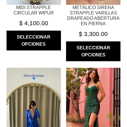
PÁGINA
PÁGINA
MIDI STRAPPLE
METÁLICO SIRENA
DE
DE
CIRCULAR WIPUR
STRAPPLE VARILLAS
PRODUCTO
PRODUCTO
DRAPEADO ABERTURA
$
4,100.00
EN PIERNA
$
3,300.00
SELECCIONAR
OPCIONES
SELECCIONAR
OPCIONES
ESTE
ESTE
PRODUCTO
PRODUCTO
TIENE
TIENE
MÚLTIPLES
MÚLTIPLES
VARIANTES.
VARIANTES.
LAS
LAS
OPCIONES
OPCIONES
SE
SE