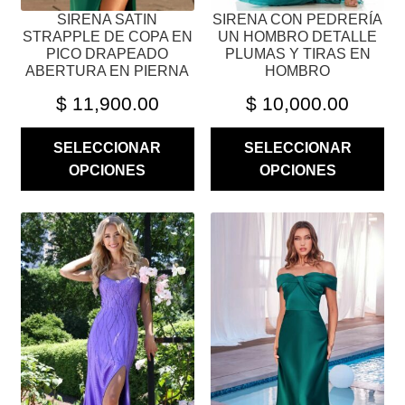
PÁGINA
PÁGINA
SIRENA SATIN
SIRENA CON PEDRERÍA
DE
DE
STRAPPLE DE COPA EN
UN HOMBRO DETALLE
PRODUCTO
PRODUCTO
PICO DRAPEADO
PLUMAS Y TIRAS EN
ABERTURA EN PIERNA
HOMBRO
$
11,900.00
$
10,000.00
SELECCIONAR
SELECCIONAR
OPCIONES
OPCIONES
ESTE
ESTE
PRODUCTO
PRODUCTO
TIENE
TIENE
MÚLTIPLES
MÚLTIPLES
VARIANTES.
VARIANTES.
LAS
LAS
OPCIONES
OPCIONES
SE
SE
PUEDEN
PUEDEN