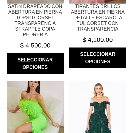
PÁGINA
PÁGINA
SATIN DRAPEADO CON
TIRANTES BRILLOS
DE
DE
ABERTURA EN PIERNA
ABERTURA EN PIERNA
PRODUCTO
PRODUCTO
TORSO CORSET
DETALLE ESCAROLA
TRANSPARENCIA
TUL CORSET CON
STRAPPLE COPA
TRANSPARENCIA
PEDRERÍA
$
4,100.00
$
4,500.00
SELECCIONAR
SELECCIONAR
OPCIONES
OPCIONES
ESTE
ESTE
PRODUCTO
PRODUCTO
TIENE
TIENE
MÚLTIPLES
MÚLTIPLES
VARIANTES.
VARIANTES.
LAS
LAS
OPCIONES
OPCIONES