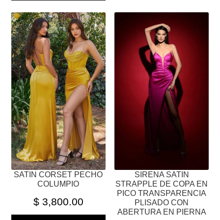
ESTE
ESTE
PRODUCTO
PRODUCTO
TIENE
TIENE
MÚLTIPLES
MÚLTIPLES
VARIANTES.
VARIANTES.
LAS
LAS
OPCIONES
OPCIONES
SE
SE
PUEDEN
PUEDEN
ELEGIR
ELEGIR
EN
EN
LA
LA
PÁGINA
PÁGINA
SATIN CORSET PECHO
SIRENA SATIN
DE
DE
COLUMPIO
STRAPPLE DE COPA EN
PRODUCTO
PRODUCTO
PICO TRANSPARENCIA
$
3,800.00
PLISADO CON
ABERTURA EN PIERNA