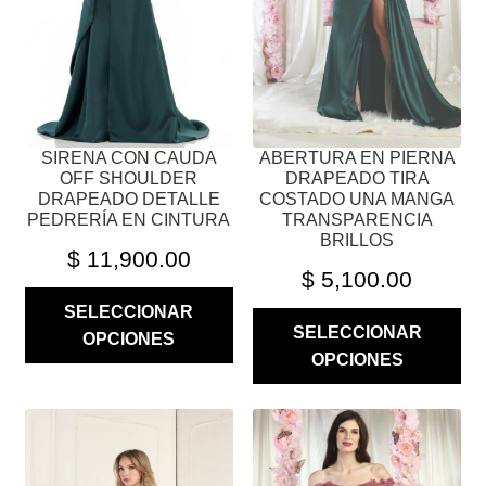
SE
SE
PUEDEN
PUEDEN
ELEGIR
ELEGIR
EN
EN
LA
LA
PÁGINA
PÁGINA
SIRENA CON CAUDA
ABERTURA EN PIERNA
DE
DE
OFF SHOULDER
DRAPEADO TIRA
PRODUCTO
PRODUCTO
DRAPEADO DETALLE
COSTADO UNA MANGA
PEDRERÍA EN CINTURA
TRANSPARENCIA
BRILLOS
$
11,900.00
$
5,100.00
SELECCIONAR
SELECCIONAR
OPCIONES
OPCIONES
ESTE
ESTE
PRODUCTO
PRODUCTO
TIENE
TIENE