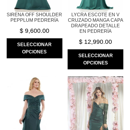
LA
LA
PÁGINA
PÁGINA
SIRENA OFF SHOULDER
LYCRA ESCOTE EN V
DE
DE
PEPPLUM PEDRERÍA
CRUZADO MANGA CAPA
PRODUCTO
PRODUCTO
DRAPEADO DETALLE
$
9,600.00
EN PEDRERÍA
$
12,990.00
SELECCIONAR
OPCIONES
SELECCIONAR
OPCIONES
ESTE
ESTE
PRODUCTO
PRODUCTO
TIENE
TIENE
MÚLTIPLES
MÚLTIPLES
VARIANTES.
VARIANTES.
LAS
LAS
OPCIONES
OPCIONES