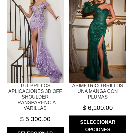
TIENE
TIENE
MÚLTIPLES
MÚLTIPLES
VARIANTES.
VARIANTES.
LAS
LAS
OPCIONES
OPCIONES
SE
SE
PUEDEN
PUEDEN
ELEGIR
ELEGIR
EN
EN
LA
LA
PÁGINA
PÁGINA
TUL BRILLOS
ASIMÉTRICO BRILLOS
DE
DE
APLICACIONES 3D OFF
UNA MANGA CON
PRODUCTO
PRODUCTO
SHOULDER
PLUMAS
TRANSPARENCIA
$
6,100.00
VARILLAS
$
5,300.00
SELECCIONAR
OPCIONES