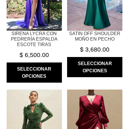
ELEGIR
ELEGIR
EN
EN
LA
LA
PÁGINA
PÁGINA
SIRENA LYCRA CON
SATIN OFF SHOULDER
DE
DE
PEDRERÍA ESPALDA
MOÑO EN PECHO
PRODUCTO
PRODUCTO
ESCOTE TIRAS
$
3,680.00
$
6,500.00
SELECCIONAR
SELECCIONAR
OPCIONES
OPCIONES
ESTE
ESTE
PRODUCTO
PRODUCTO
TIENE
TIENE
MÚLTIPLES
MÚLTIPLES
VARIANTES.
VARIANTES.
LAS
LAS