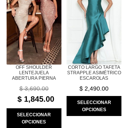
VARIANTES.
VARIANTES.
LAS
LAS
OPCIONES
OPCIONES
SE
SE
PUEDEN
PUEDEN
ELEGIR
ELEGIR
EN
EN
LA
LA
PÁGINA
PÁGINA
OFF SHOULDER
CORTO LARGO TAFETA
DE
DE
LENTEJUELA
STRAPPLE ASIMÉTRICO
PRODUCTO
PRODUCTO
ABERTURA PIERNA
ESCAROLAS
$
3,690.00
$
2,490.00
ORIGINAL
CURRENT
$
1,845.00
SELECCIONAR
PRICE
PRICE
OPCIONES
WAS:
IS:
SELECCIONAR
$ 3,690.00.
$ 1,845.00.
OPCIONES