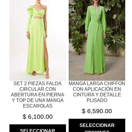
TIENE
TIENE
MÚLTIPLES
MÚLTIPLES
VARIANTES.
VARIANTES.
LAS
LAS
OPCIONES
OPCIONES
SE
SE
PUEDEN
PUEDEN
ELEGIR
ELEGIR
EN
EN
LA
LA
PÁGINA
PÁGINA
SET 2 PIEZAS FALDA
MANGA LARGA CHIFFON
DE
DE
CIRCULAR CON
CON APLICACIÓN EN
PRODUCTO
PRODUCTO
ABERTURA EN PIERNA
CINTURA Y DETALLE
Y TOP DE UNA MANGA
PLISADO
ESCAROLAS
$
6,590.00
$
6,100.00
SELECCIONAR
SELECCIONAR