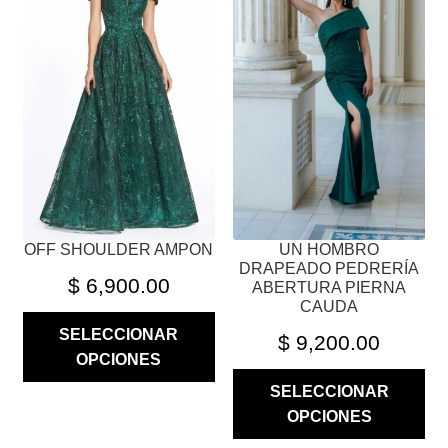
MÚLTIPLES
MÚLTIPLES
VARIANTES.
VARIANTES.
LAS
LAS
OPCIONES
OPCIONES
SE
SE
PUEDEN
PUEDEN
ELEGIR
ELEGIR
EN
EN
LA
LA
PÁGINA
PÁGINA
OFF SHOULDER AMPON
UN HOMBRO
DE
DE
DRAPEADO PEDRERÍA
PRODUCTO
PRODUCTO
$
6,900.00
ABERTURA PIERNA
CAUDA
SELECCIONAR
$
9,200.00
OPCIONES
SELECCIONAR
OPCIONES